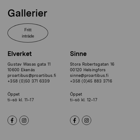
Gallerier
Fritt
inträde
Elverket
Sinne
Gustav Wasas gata 11
Stora Robertsgatan 16
10600 Ekenäs
00120 Helsingfors
proartibus@proartibus.fi
sinne@proartibus.fi
+358 (0)50 371 6339
+358 (0)45 883 3716
Öppet
Öppet
ti–sö kl. 11–17
ti–sö kl. 12–17