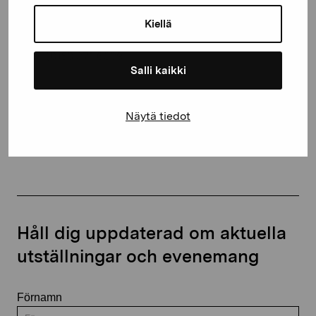
Gustav Wasas gata 11
10600 Ekenäs
Kiellä
proartibus@proartibus.fi
+358 (0)50 371 6339
Salli kaikki
Näytä tiedot
Kontakta oss
Håll dig uppdaterad om aktuella
utställningar och evenemang
Förnamn