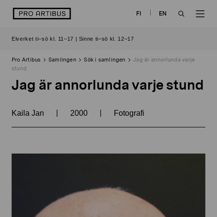
Skip
logo
FI
EN
to
OPEN
OP
content
Elverket ti–sö kl. 11–17 | Sinne ti–sö kl. 12–17
SEARCH
NAV
Pro Artibus
Samlingen
Sök i samlingen
Jag är annorlunda varje
stund
Jag är annorlunda varje stund
|
|
Kaila Jan
2000
Fotografi