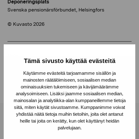
Deponeringsplats
Svenska pensionärsförbundet, Helsingfors
© Kuvasto 2026
Dela:
Tämä sivusto käyttää evästeitä
Facebook
Käytämme evästeitä tarjoamamme sisällön ja
Linkedin
mainosten räätälöimiseen, sosiaalisen median
ominaisuuksien tukemiseen ja kävijämäärämme
analysoimiseen. Lisäksi jaamme sosiaalisen median,
mainosalan ja analytiikka-alan kumppaneillemme tietoja
siitä, miten käytät sivustoamme. Kumppanimme voivat
yhdistää näitä tietoja muihin tietoihin, joita olet antanut
Stiftelsen Pro Artibus
heille tai joita on kerätty, kun olet käyttänyt heidän
palvelujaan.