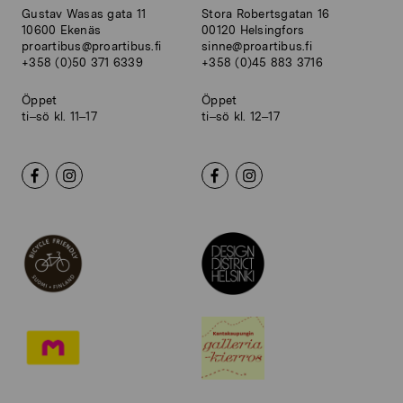
Gustav Wasas gata 11
Stora Robertsgatan 16
10600 Ekenäs
00120 Helsingfors
proartibus@proartibus.fi
sinne@proartibus.fi
+358 (0)50 371 6339
+358 (0)45 883 3716
Öppet
Öppet
ti–sö kl. 11–17
ti–sö kl. 12–17