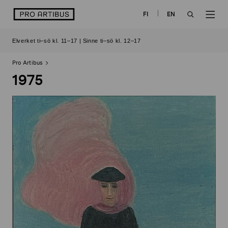
Skip
logo
FI
EN
to
OPEN
OP
content
Elverket ti–sö kl. 11–17 | Sinne ti–sö kl. 12–17
SEARCH
NAV
Pro Artibus
1975