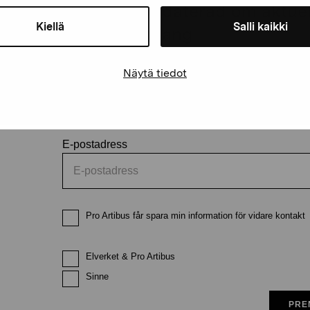
Håll dig uppdaterad om aktuell
Kiellä
Salli kaikki
och evenemang
Näytä tiedot
Förnamn
Efternam
E-postadress
Pro Artibus får spara min information för vidare kontakt
Elverket & Pro Artibus
Sinne
PRE