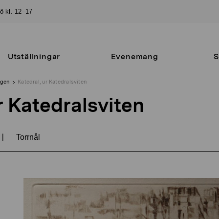
sö kl. 12–17
Utställningar
Evenemang
S
ngen
Katedral, ur Katedralsviten
r Katedralsviten
|
Torrnål