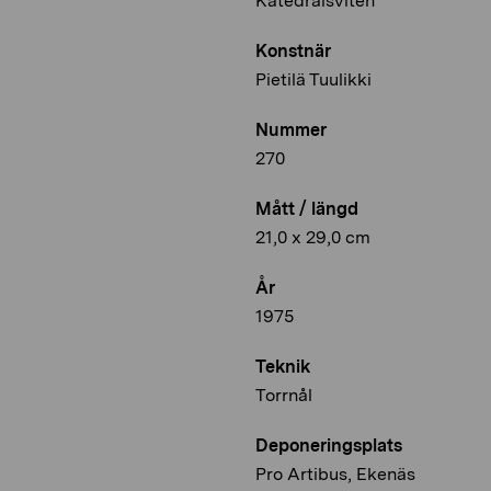
Katedralsviten
Konstnär
Pietilä Tuulikki
Nummer
270
Mått / längd
21,0 x 29,0 cm
År
1975
Teknik
Torrnål
Deponeringsplats
Pro Artibus, Ekenäs