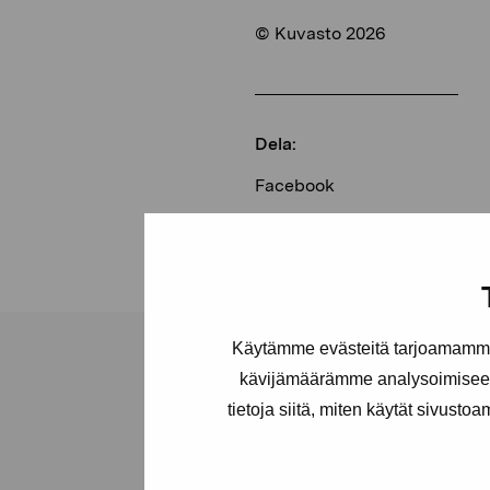
© Kuvasto 2026
Dela:
Facebook
Linkedin
Käytämme evästeitä tarjoamamme 
kävijämäärämme analysoimiseen
tietoja siitä, miten käytät sivusto
Stiftelsen Pro