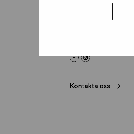
Artibus
Gustav Wasas gata 11
10600 Ekenäs
proartibus@proartibus.fi
+358 (0)50 371 6339
Kontakta oss