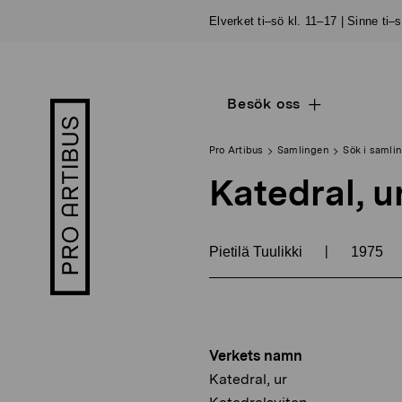
Skip
Elverket ti–sö kl. 11–17 | Sinne ti–
to
content
Besök oss
Open
Pro
sub
Artibus
navigation
logo
Pro Artibus
Samlingen
Sök i samli
Katedral, u
|
Pietilä Tuulikki
1975
Verkets namn
Katedral, ur