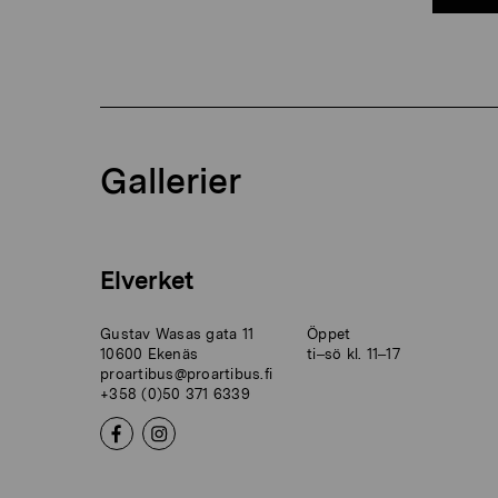
Gallerier
Elverket
Gustav Wasas gata 11
Öppet
10600 Ekenäs
ti–sö kl. 11–17
proartibus@proartibus.fi
+358 (0)50 371 6339