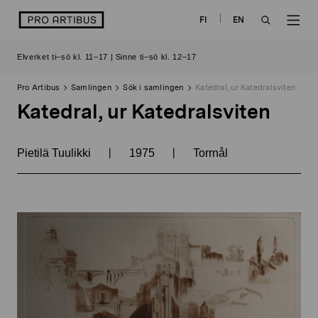
Skip
logo
FI
EN
to
OPEN
OP
content
Elverket ti–sö kl. 11–17 | Sinne ti–sö kl. 12–17
SEARCH
NAV
Pro Artibus
Samlingen
Sök i samlingen
Katedral, ur Katedralsviten
Katedral, ur Katedralsviten
|
|
Pietilä Tuulikki
1975
Torrnål