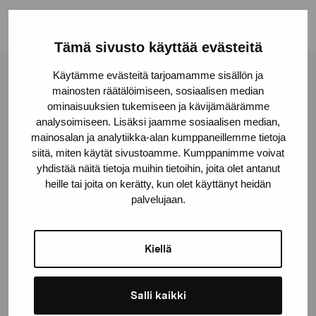
Tämä sivusto käyttää evästeitä
Käytämme evästeitä tarjoamamme sisällön ja
Stiftelsen Pro Artibus
mainosten räätälöimiseen, sosiaalisen median
ominaisuuksien tukemiseen ja kävijämäärämme
analysoimiseen. Lisäksi jaamme sosiaalisen median,
Gustav Wasas gata 11
mainosalan ja analytiikka-alan kumppaneillemme tietoja
siitä, miten käytät sivustoamme. Kumppanimme voivat
10600 Ekenäs
yhdistää näitä tietoja muihin tietoihin, joita olet antanut
proartibus@proartibus.fi
heille tai joita on kerätty, kun olet käyttänyt heidän
+358 (0)50 371 6339
palvelujaan.
Kiellä
Kontakta oss
Salli kaikki