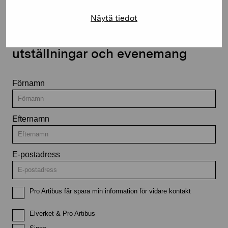
Näytä tiedot
Håll dig uppdaterad om aktuella
utställningar och evenemang
Förnamn
Efternamn
E-postadress
Pro Artibus får spara min information för vidare kontakt
Elverket & Pro Artibus