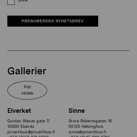
Sinne
PRENUMERERA NYHETSBREV
Gallerier
Fritt
inträde
Elverket
Sinne
Gustav Wasas gata 11
Stora Robertsgatan 16
10600 Ekenäs
00120 Helsingfors
proartibus@proartibus.fi
sinne@proartibus.fi