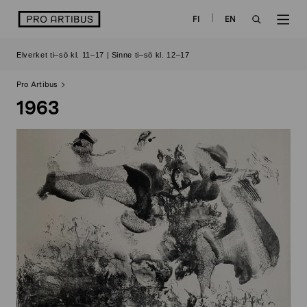
Skip
logo
FI
EN
to
OPEN
OP
content
Elverket ti–sö kl. 11–17 | Sinne ti–sö kl. 12–17
SEARCH
NAV
Pro Artibus
1963