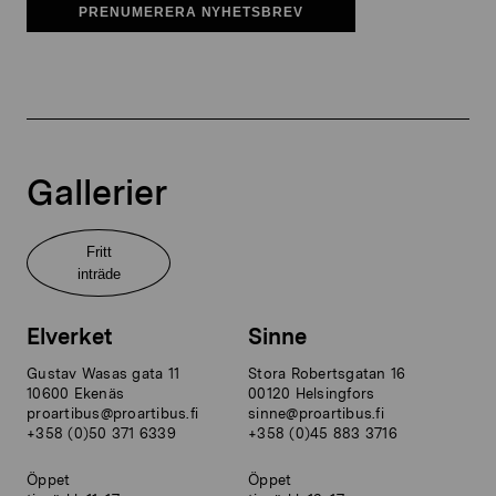
PRENUMERERA NYHETSBREV
Gallerier
Fritt
inträde
Elverket
Sinne
Gustav Wasas gata 11
Stora Robertsgatan 16
10600 Ekenäs
00120 Helsingfors
proartibus@proartibus.fi
sinne@proartibus.fi
+358 (0)50 371 6339
+358 (0)45 883 3716
Öppet
Öppet