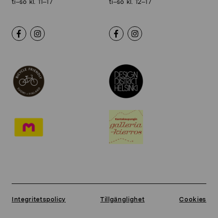
ti–sö kl. 11–17
ti–sö kl. 12–17
Integritetspolicy
Tillgänglighet
Cookies