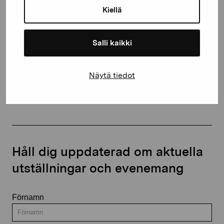
10600 Ekenäs
Kiellä
proartibus@proartibus.fi
+358 (0)50 371 6339
Salli kaikki
Näytä tiedot
Kontakta oss
Håll dig uppdaterad om aktuella
utställningar och evenemang
Förnamn