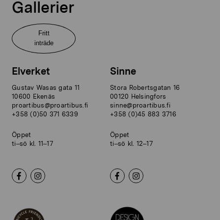
Gallerier
Fritt
inträde
Elverket
Sinne
Gustav Wasas gata 11
Stora Robertsgatan 16
10600 Ekenäs
00120 Helsingfors
proartibus@proartibus.fi
sinne@proartibus.fi
+358 (0)50 371 6339
+358 (0)45 883 3716
Öppet
Öppet
ti–sö kl. 11–17
ti–sö kl. 12–17