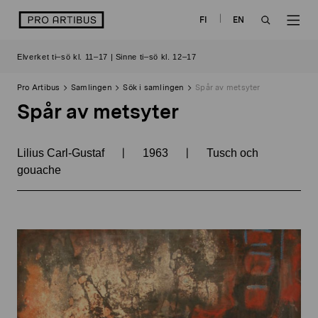
Skip
logo
FI
EN
to
OPEN
OP
content
Elverket ti–sö kl. 11–17 | Sinne ti–sö kl. 12–17
SEARCH
NAV
Pro Artibus
Samlingen
Sök i samlingen
Spår av metsyter
Spår av metsyter
|
|
Lilius Carl-Gustaf
1963
Tusch och
gouache