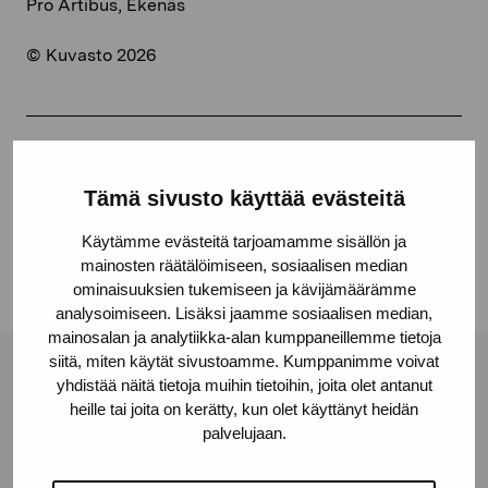
Pro Artibus, Ekenäs
© Kuvasto 2026
Dela:
Tämä sivusto käyttää evästeitä
Facebook
Linkedin
Käytämme evästeitä tarjoamamme sisällön ja
mainosten räätälöimiseen, sosiaalisen median
ominaisuuksien tukemiseen ja kävijämäärämme
analysoimiseen. Lisäksi jaamme sosiaalisen median,
mainosalan ja analytiikka-alan kumppaneillemme tietoja
siitä, miten käytät sivustoamme. Kumppanimme voivat
Stiftelsen Pro Artibus
yhdistää näitä tietoja muihin tietoihin, joita olet antanut
heille tai joita on kerätty, kun olet käyttänyt heidän
palvelujaan.
Gustav Wasas gata 11