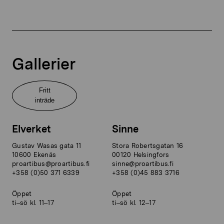
Gallerier
Fritt
inträde
Elverket
Sinne
Gustav Wasas gata 11
Stora Robertsgatan 16
10600 Ekenäs
00120 Helsingfors
proartibus@proartibus.fi
sinne@proartibus.fi
+358 (0)50 371 6339
+358 (0)45 883 3716
Öppet
Öppet
ti–sö kl. 11–17
ti–sö kl. 12–17