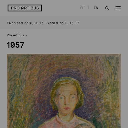
Skip
logo
FI
EN
to
OPEN
OP
content
Elverket ti–sö kl. 11–17 | Sinne ti–sö kl. 12–17
SEARCH
NAV
Pro Artibus
1957