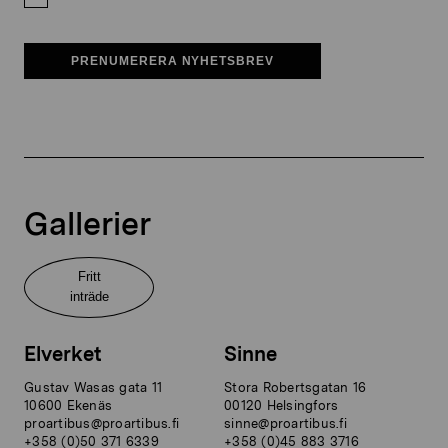
PRENUMERERA NYHETSBREV
Gallerier
Fritt
inträde
Elverket
Sinne
Gustav Wasas gata 11
Stora Robertsgatan 16
10600 Ekenäs
00120 Helsingfors
proartibus@proartibus.fi
sinne@proartibus.fi
+358 (0)50 371 6339
+358 (0)45 883 3716