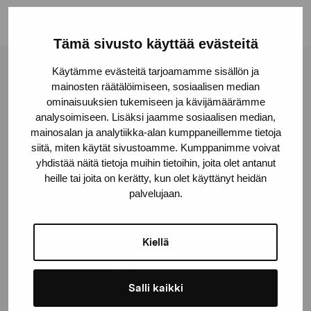
Tämä sivusto käyttää evästeitä
Käytämme evästeitä tarjoamamme sisällön ja
Stiftelsen Pro Artibus
mainosten räätälöimiseen, sosiaalisen median
ominaisuuksien tukemiseen ja kävijämäärämme
analysoimiseen. Lisäksi jaamme sosiaalisen median,
Gustav Wasas gata 11
mainosalan ja analytiikka-alan kumppaneillemme tietoja
10600 Ekenäs
siitä, miten käytät sivustoamme. Kumppanimme voivat
yhdistää näitä tietoja muihin tietoihin, joita olet antanut
proartibus@proartibus.fi
heille tai joita on kerätty, kun olet käyttänyt heidän
+358 (0)50 371 6339
palvelujaan.
Kiellä
Kontakta oss
Salli kaikki