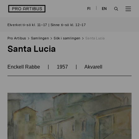
Skip
logo
FI
EN
to
OPEN
OP
content
Elverket ti–sö kl. 11–17 | Sinne ti–sö kl. 12–17
SEARCH
NAV
Pro Artibus
Samlingen
Sök i samlingen
Santa Lucia
Santa Lucia
|
|
Enckell Rabbe
1957
Akvarell