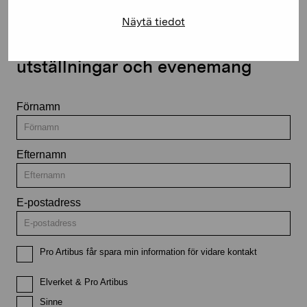
Näytä tiedot
Håll dig uppdaterad om aktuella
utställningar och evenemang
Förnamn
Efternamn
E-postadress
Pro Artibus får spara min information för vidare kontakt
Elverket & Pro Artibus
Sinne