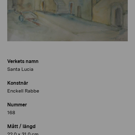
Verkets namn
Santa Lucia
Konstnär
Enckell Rabbe
Nummer
168
Mått / längd
22,0 x 31,0 cm