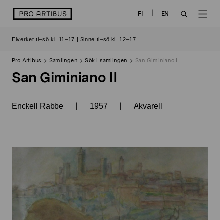
Skip
logo
FI
EN
to
OPEN
OP
content
Elverket ti–sö kl. 11–17 | Sinne ti–sö kl. 12–17
SEARCH
NAV
Pro Artibus
Samlingen
Sök i samlingen
San Giminiano II
San Giminiano II
|
|
Enckell Rabbe
1957
Akvarell