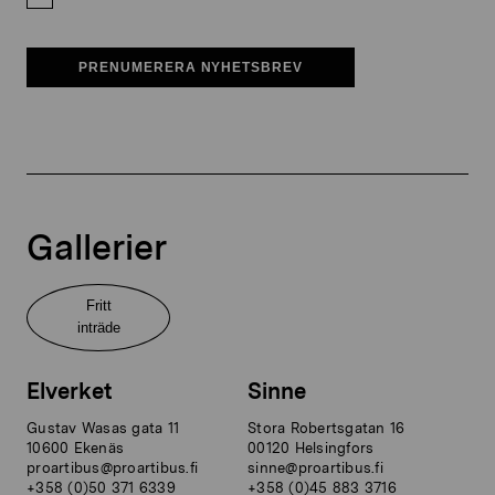
PRENUMERERA NYHETSBREV
Gallerier
Fritt
inträde
Elverket
Sinne
Gustav Wasas gata 11
Stora Robertsgatan 16
10600 Ekenäs
00120 Helsingfors
proartibus@proartibus.fi
sinne@proartibus.fi
+358 (0)50 371 6339
+358 (0)45 883 3716