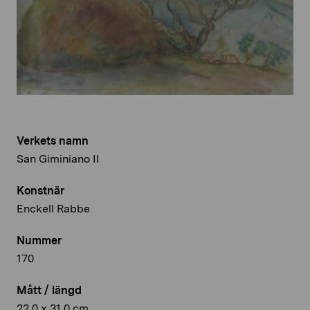
Verkets namn
San Giminiano II
Konstnär
Enckell Rabbe
Nummer
170
Mått / längd
22,0 x 31,0 cm