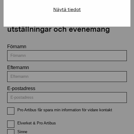
Näytä tiedot
Håll dig uppdaterad om aktuella
utställningar och evenemang
Förnamn
Efternamn
E-postadress
Pro Artibus får spara min information för vidare kontakt
Elverket & Pro Artibus
Sinne