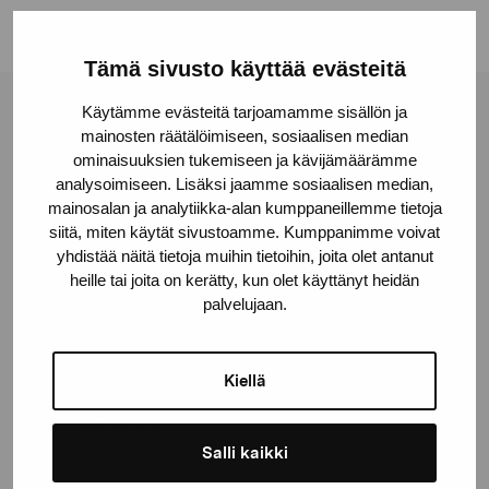
Tämä sivusto käyttää evästeitä
Käytämme evästeitä tarjoamamme sisällön ja
Stiftelsen Pro Artibus
mainosten räätälöimiseen, sosiaalisen median
ominaisuuksien tukemiseen ja kävijämäärämme
analysoimiseen. Lisäksi jaamme sosiaalisen median,
Gustav Wasas gata 11
mainosalan ja analytiikka-alan kumppaneillemme tietoja
10600 Ekenäs
siitä, miten käytät sivustoamme. Kumppanimme voivat
yhdistää näitä tietoja muihin tietoihin, joita olet antanut
proartibus@proartibus.fi
heille tai joita on kerätty, kun olet käyttänyt heidän
+358 (0)50 371 6339
palvelujaan.
Kiellä
Kontakta oss
Salli kaikki