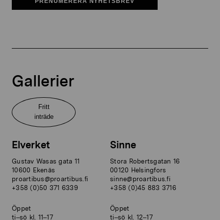
PRENUMERERA NYHETSBREV
Gallerier
Fritt
inträde
Elverket
Sinne
Gustav Wasas gata 11
Stora Robertsgatan 16
10600 Ekenäs
00120 Helsingfors
proartibus@proartibus.fi
sinne@proartibus.fi
+358 (0)50 371 6339
+358 (0)45 883 3716
Öppet
Öppet
ti–sö kl. 11–17
ti–sö kl. 12–17