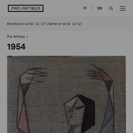
Skip
logo
FI
EN
to
OPEN
OP
content
Elverket ti–sö kl. 11–17 | Sinne ti–sö kl. 12–17
SEARCH
NAV
Pro Artibus
1954