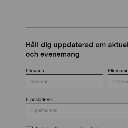
Håll dig uppdaterad om aktuell
och evenemang
Förnamn
Efternam
E-postadress