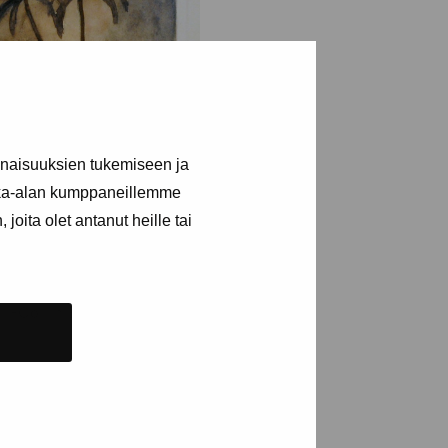
inaisuuksien tukemiseen ja
kka-alan kumppaneillemme
joita olet antanut heille tai
målningar
l-Collin Eva, 1928