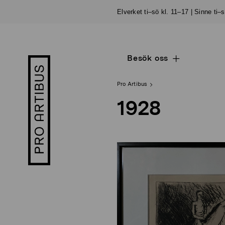
Skip
Elverket ti–sö kl. 11–17 | Sinne ti–
to
content
Besök oss
Open
Pro
sub
Artibus
navigation
logo
Pro Artibus
1928