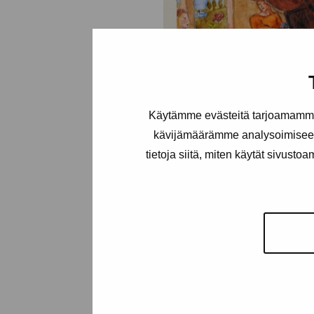
Käytämme evästeitä tarjoamamme 
kävijämäärämme analysoimiseen
tietoja siitä, miten käytät sivusto
Sagomålningar
Törnwall-Collin Eva, 1928