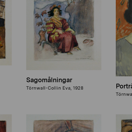
Sagomålningar
Portr
Törnwall-Collin Eva, 1928
Törnwal