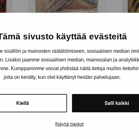
Tämä sivusto käyttää evästeitä
sisällön ja mainosten räätälöimiseen, sosiaalisen median om
. Lisäksi jaamme sosiaalisen median, mainosalan ja analytii
amme. Kumppanimme voivat yhdistää näitä tietoja muihin tietoihin, 
joita on kerätty, kun olet käyttänyt heidän palvelujaan.
Sagomålningar
Sago
Törnwall-Collin Eva, 1928
Törnwal
Kiellä
Salli kaikki
Näytä tiedot