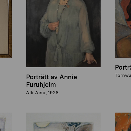
Portr
Törnwal
Porträtt av Annie
Furuhjelm
Alli Aino, 1928