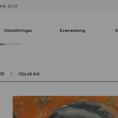
sö kl. 12–17
Utställningar
Evenemang
S
ngen
Porträtt
|
28
Olja på duk