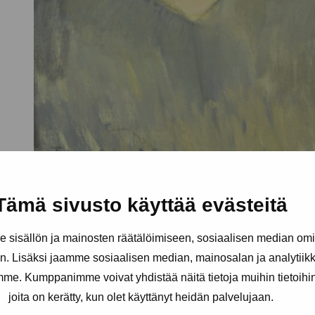
Tämä sivusto käyttää evästeitä
sisällön ja mainosten räätälöimiseen, sosiaalisen median om
. Lisäksi jaamme sosiaalisen median, mainosalan ja analytii
amme. Kumppanimme voivat yhdistää näitä tietoja muihin tietoihin, 
joita on kerätty, kun olet käyttänyt heidän palvelujaan.