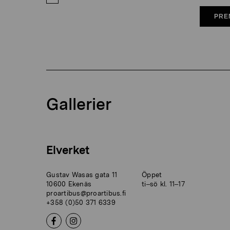
PRE
Gallerier
Elverket
Gustav Wasas gata 11
Öppet
10600 Ekenäs
ti–sö kl. 11–17
proartibus@proartibus.fi
+358 (0)50 371 6339