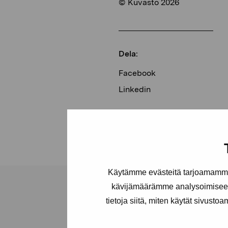
© Kuvasto 2026
Dela:
Facebook
Linkedin
Käytämme evästeitä tarjoamamme 
kävijämäärämme analysoimiseen
tietoja siitä, miten käytät sivusto