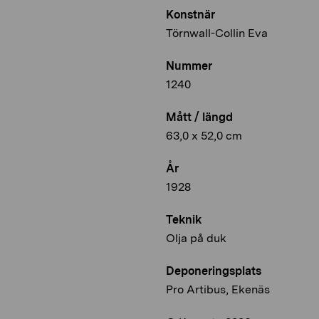
Konstnär
Törnwall-Collin Eva
Nummer
1240
Mått / längd
63,0 x 52,0 cm
År
1928
Teknik
Olja på duk
Deponeringsplats
Pro Artibus, Ekenäs