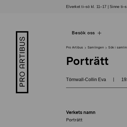
Skip
Elverket ti–sö kl. 11–17 | Sinne ti–
to
content
Besök oss
Open
Pro
sub
Artibus
navigation
logo
Pro Artibus
Samlingen
Sök i samli
Porträtt
|
Törnwall-Collin Eva
19
Verkets namn
Porträtt