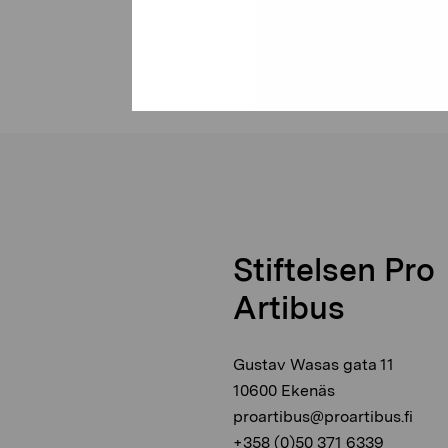
Hedman Peter, 2005
Stiftelsen Pro
Artibus
Gustav Wasas gata 11
10600 Ekenäs
proartibus@proartibus.fi
+358 (0)50 371 6339