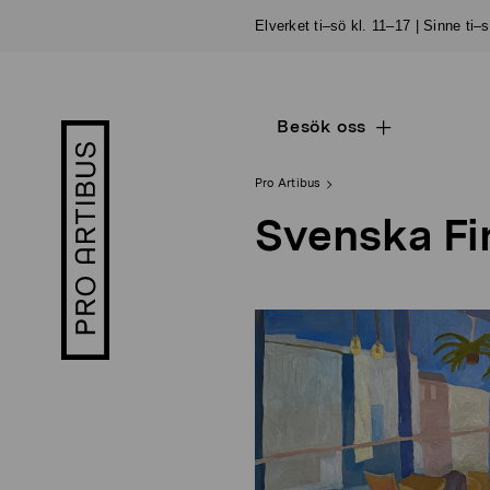
Skip
Elverket ti–sö kl. 11–17 | Sinne ti–
to
content
Besök oss
Open
Pro
sub
Artibus
navigation
logo
Pro Artibus
Svenska Fi