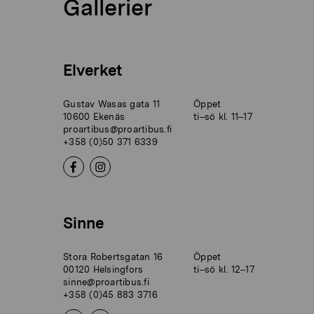
Gallerier
Elverket
Gustav Wasas gata 11
Öppet
10600 Ekenäs
ti–sö kl. 11–17
proartibus@proartibus.fi
+358 (0)50 371 6339
Sinne
Stora Robertsgatan 16
Öppet
00120 Helsingfors
ti–sö kl. 12–17
sinne@proartibus.fi
+358 (0)45 883 3716