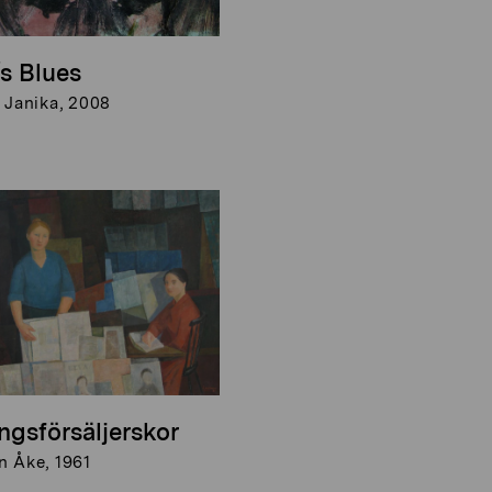
e´s Blues
 Janika, 2008
ngsförsäljerskor
n Åke, 1961