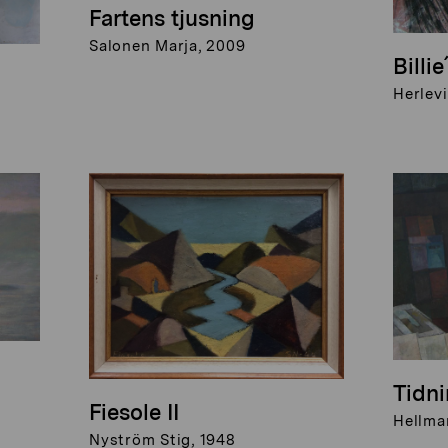
Fartens tjusning
Salonen Marja, 2009
Billi
Herlevi
Tidni
Fiesole II
Hellma
Nyström Stig, 1948