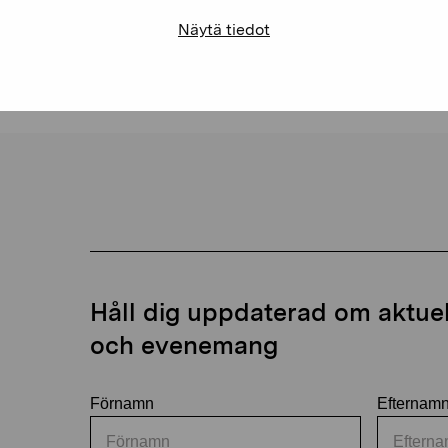
Näytä tiedot
Håll dig uppdaterad om aktuell
och evenemang
Förnamn
Efternam