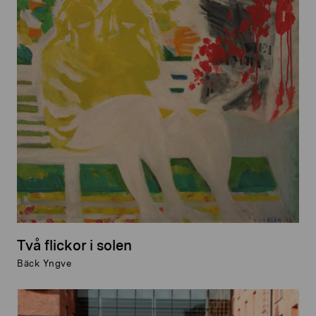
Två flickor i solen
Bäck Yngve