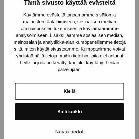
Stiftelsen Pro Artibus
Tämä sivusto käyttää evästeitä
Käytämme evästeitä tarjoamamme sisällön ja
mainosten räätälöimiseen, sosiaalisen median
Gustav Wasas gata 11
ominaisuuksien tukemiseen ja kävijämäärämme
10600 Ekenäs
analysoimiseen. Lisäksi jaamme sosiaalisen median,
proartibus@proartibus.fi
mainosalan ja analytiikka-alan kumppaneillemme tietoja
+358 (0)50 371 6339
siitä, miten käytät sivustoamme. Kumppanimme voivat
yhdistää näitä tietoja muihin tietoihin, joita olet antanut
heille tai joita on kerätty, kun olet käyttänyt heidän
palvelujaan.
Kontakta oss
Kiellä
Salli kaikki
Håll dig uppdaterad om aktuella
Näytä tiedot
utställningar och evenemang