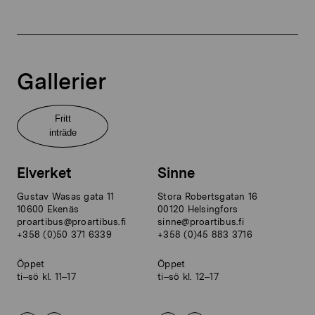
Gallerier
Fritt
inträde
Elverket
Sinne
Gustav Wasas gata 11
Stora Robertsgatan 16
10600 Ekenäs
00120 Helsingfors
proartibus@proartibus.fi
sinne@proartibus.fi
+358 (0)50 371 6339
+358 (0)45 883 3716
Öppet
Öppet
ti–sö kl. 11–17
ti–sö kl. 12–17