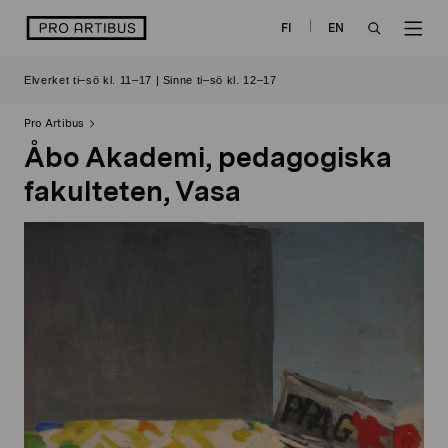
Skip
logo
FI
EN
to
OPEN
OP
content
Elverket ti–sö kl. 11–17 | Sinne ti–sö kl. 12–17
SEARCH
NAV
Pro Artibus
Åbo Akademi, pedagogiska
fakulteten, Vasa