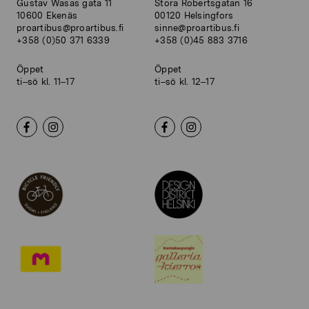
Gustav Wasas gata 11
Stora Robertsgatan 16
10600 Ekenäs
00120 Helsingfors
proartibus@proartibus.fi
sinne@proartibus.fi
+358 (0)50 371 6339
+358 (0)45 883 3716
Öppet
Öppet
ti–sö kl. 11–17
ti–sö kl. 12–17