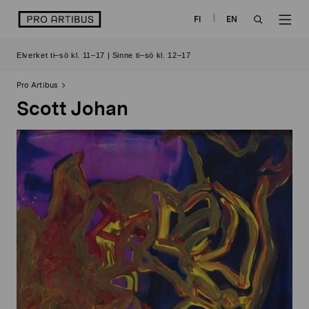
Skip
logo
FI
EN
to
OPEN
OP
content
Elverket ti–sö kl. 11–17 | Sinne ti–sö kl. 12–17
SEARCH
NAV
Pro Artibus
Scott Johan