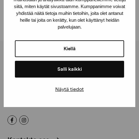
Scott Johan, 1987
siitä, miten käytät sivustoamme. Kumppanimme voivat
yhdistää näitä tietoja muihin tietoihin, joita olet antanut
heille tai joita on kerätty, kun olet käyttänyt heidän
palvelujaan.
Kiellä
Stiftelsen Pro Artibus
Salli kaikki
Gustav Wasas gata 11
10600 Ekenäs
Näytä tiedot
proartibus@proartibus.fi
+358 (0)50 371 6339