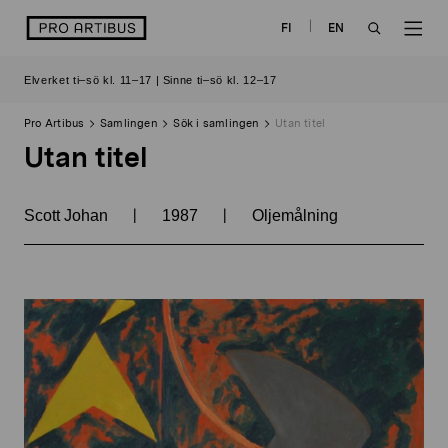
Skip
logo
FI
EN
to
OPEN
OP
content
Elverket ti–sö kl. 11–17 | Sinne ti–sö kl. 12–17
SEARCH
NAV
Pro Artibus
Samlingen
Sök i samlingen
Utan titel
Utan titel
|
|
Scott Johan
1987
Oljemålning