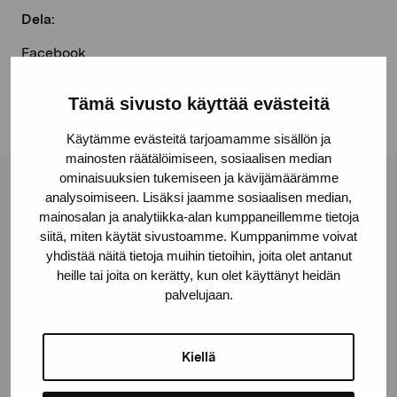
Dela:
Facebook
Linkedin
Tämä sivusto käyttää evästeitä
Käytämme evästeitä tarjoamamme sisällön ja
mainosten räätälöimiseen, sosiaalisen median
ominaisuuksien tukemiseen ja kävijämäärämme
Stiftelsen Pro Artibus
analysoimiseen. Lisäksi jaamme sosiaalisen median,
mainosalan ja analytiikka-alan kumppaneillemme tietoja
siitä, miten käytät sivustoamme. Kumppanimme voivat
yhdistää näitä tietoja muihin tietoihin, joita olet antanut
Gustav Wasas gata 11
heille tai joita on kerätty, kun olet käyttänyt heidän
10600 Ekenäs
palvelujaan.
proartibus@proartibus.fi
+358 (0)50 371 6339
Kiellä