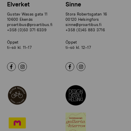
Elverket
Sinne
Gustav Wasas gata 11
Stora Robertsgatan 16
10600 Ekenäs
00120 Helsingfors
proartibus@proartibus.fi
sinne@proartibus.fi
+358 (0)50 371 6339
+358 (0)45 883 3716
Öppet
Öppet
ti–sö kl. 11–17
ti–sö kl. 12–17