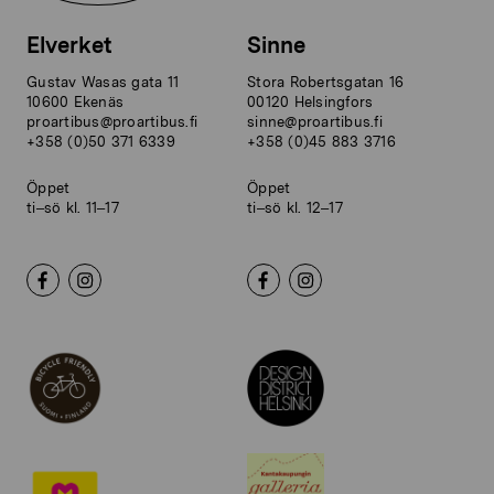
Elverket
Sinne
Gustav Wasas gata 11
Stora Robertsgatan 16
10600 Ekenäs
00120 Helsingfors
proartibus@proartibus.fi
sinne@proartibus.fi
+358 (0)50 371 6339
+358 (0)45 883 3716
Öppet
Öppet
ti–sö kl. 11–17
ti–sö kl. 12–17