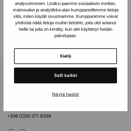
analysoimiseen. Lisäksi jaamme sosiaalisen median,
mainosalan ja analytiikka-alan kumppaneillemme tietoja
Självporträtt
siitä, miten käytät sivustoamme. Kumppanimme voivat
yhdistää näitä tietoja muihin tietoihin, joita olet antanut
Enckell Rabbe, 1965
heille tai joita on kerätty, kun olet käyttänyt heidän
palvelujaan.
Kiellä
Stiftelsen Pro Artibus
Salli kaikki
Gustav Wasas gata 11
Näytä tiedot
10600 Ekenäs
proartibus@proartibus.fi
+358 (0)50 371 6339