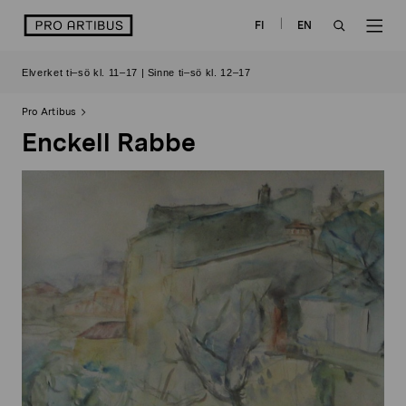
Skip
logo
FI
EN
to
OPEN
OP
content
Elverket ti–sö kl. 11–17 | Sinne ti–sö kl. 12–17
SEARCH
NAV
Pro Artibus
Enckell Rabbe