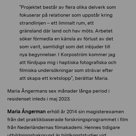
”Projektet består av flera olika delverk som
fokuserar på relationer som uppstår kring
strandlinjen – ett liminalt rum, ett
gränsland där land och hav möts. Arbetet
söker förmedla en känsla av förlust av det
som varit, samtidigt som det inbjuder till
nya begynnelser. I Korpoström kommer jag
att fördjupa mig i haptiska fotografiska och
filmiska undersökningar som strävar efter
att skapa ett kretslopp”, berättar Maria.
Maria Ångermans sex månader långa period i
residenset inleds i maj 2023.
Maria
Ångerman
erhöll år 2014 sin magisterexamen
från det praktikbaserade forskningsprogrammet i film
från Nederländernas filmakademi. Hennes tidigare
utbildningsbakgrund är bildkonststudier vid