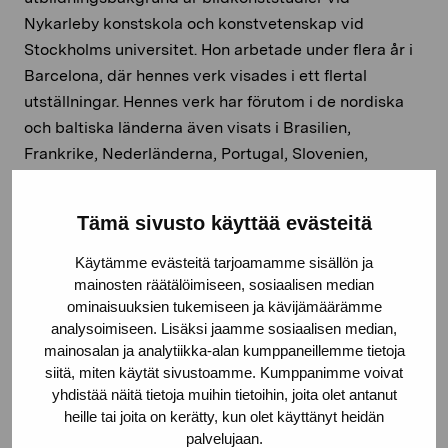
Nykarleby konstskola och konstvetenskap vid
Stockholms universitet. Hon arbetade under flera år i
Barcelona, där hennes verk visades i ett flertal
utställningar. Hennes verk har förutom i de nordiska
och baltiska länderna även visats i Brasilien,
Frankrike, Nederländerna, Portugal, Slovenien,
Schweiz, Turkiet och Tyskland. Hon har tidigare
vistats i residens i Hangar i Barcelona och på Fire
Tämä sivusto käyttää evästeitä
station i Dublin. De senaste åren har hon besökt flera
residens som erbjudit henne möjligheten att
Käytämme evästeitä tarjoamamme sisällön ja
undersöka strandlinjer ur olika perspektiv: Casarte på
mainosten räätälöimiseen, sosiaalisen median
ominaisuuksien tukemiseen ja kävijämäärämme
El Hierro, Spanien; Villa Karo i Gran-Popo, Benin samt
analysoimiseen. Lisäksi jaamme sosiaalisen median,
Waaw i Saint Louis, Senegal.
mainosalan ja analytiikka-alan kumppaneillemme tietoja
siitä, miten käytät sivustoamme. Kumppanimme voivat
yhdistää näitä tietoja muihin tietoihin, joita olet antanut
heille tai joita on kerätty, kun olet käyttänyt heidän
Residenset i Korpoström startade sommaren 2021
palvelujaan.
som ett samarbete mellan Svenska kulturfonden, Pro