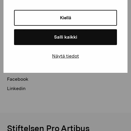
Artibus, Åbolands Skärgårdsstiftelse, Åbo Akademis
miljö- och marinbiologiska forskningsstation och
Kiellä
Skärgårdscentret Korpoström.
Residenskonstnären i
Korpo Skärgårdsresidens får ett arbetsstipendium
Salli kaikki
från Svenska kulturfonden.
Näytä tiedot
Dela:
Facebook
Linkedin
Stiftelsen Pro Artibus