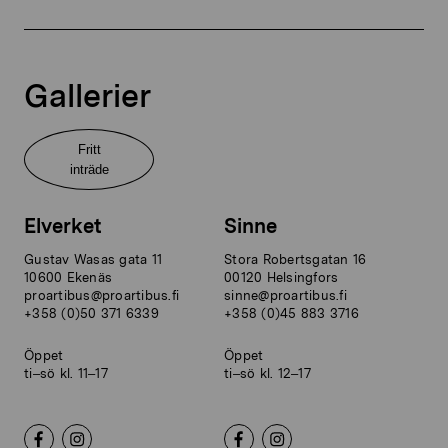
Gallerier
Fritt
inträde
Elverket
Sinne
Gustav Wasas gata 11
Stora Robertsgatan 16
10600 Ekenäs
00120 Helsingfors
proartibus@proartibus.fi
sinne@proartibus.fi
+358 (0)50 371 6339
+358 (0)45 883 3716
Öppet
Öppet
ti–sö kl. 11–17
ti–sö kl. 12–17