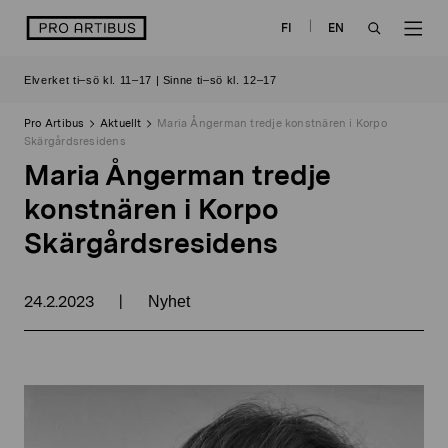
Skip
logo
FI
EN
to
OPEN
OP
content
Elverket ti–sö kl. 11–17 | Sinne ti–sö kl. 12–17
SEARCH
NAV
Pro Artibus
Aktuellt
Maria Ångerman tredje konstnären i Korpo
Skärgårdsresidens
Maria Ångerman tredje
konstnären i Korpo
Skärgårdsresidens
24.2.2023
|
Nyhet