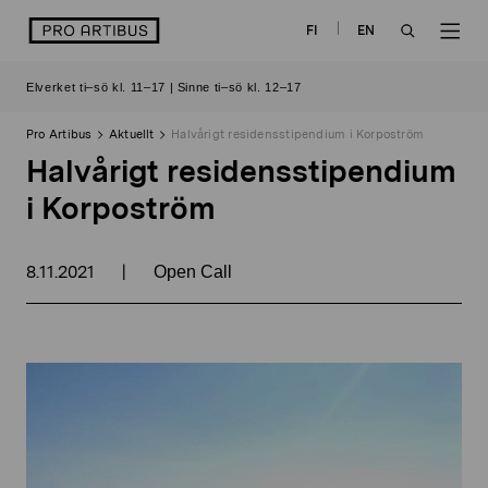
Skip
logo
FI
EN
to
OPEN
OP
content
Elverket ti–sö kl. 11–17 | Sinne ti–sö kl. 12–17
SEARCH
NAV
Pro Artibus
Aktuellt
Halvårigt residensstipendium i Korpoström
Halvårigt residensstipendium
i Korpoström
8.11.2021
|
Open Call