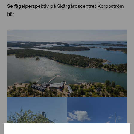
Se fågelperspektiv på Skärgårdscentret Korpoström
här