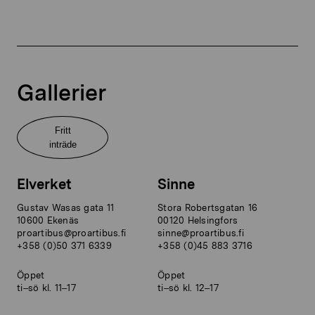
Gallerier
Fritt
inträde
Elverket
Sinne
Gustav Wasas gata 11
Stora Robertsgatan 16
10600 Ekenäs
00120 Helsingfors
proartibus@proartibus.fi
sinne@proartibus.fi
+358 (0)50 371 6339
+358 (0)45 883 3716
Öppet
Öppet
ti–sö kl. 11–17
ti–sö kl. 12–17