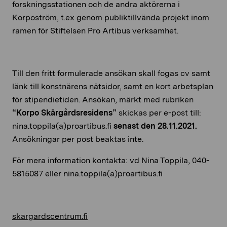
forskningsstationen och de andra aktörerna i
Korpoström, t.ex genom publiktillvända projekt inom
ramen för Stiftelsen Pro Artibus verksamhet.
Till den fritt formulerade ansökan skall fogas cv samt
länk till konstnärens nätsidor, samt en kort arbetsplan
för stipendietiden. Ansökan, märkt med rubriken
“Korpo Skärgårdsresidens”
skickas per e-post till:
nina.toppila(a)proartibus.fi
senast den 28.11.2021.
Ansökningar per post beaktas inte.
För mera information kontakta: vd Nina Toppila, 040-
5815087 eller nina.toppila(a)proartibus.fi
skargardscentrum.fi