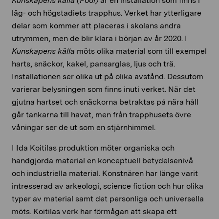
Kunskapens källa (Pool)
är en installation som finns i
låg- och högstadiets trapphus. Verket har ytterligare
delar som kommer att placeras i skolans andra
utrymmen, men de blir klara i början av år 2020. I
Kunskapens källa
möts olika material som till exempel
harts, snäckor, kakel, pansarglas, ljus och trä.
Installationen ser olika ut på olika avstånd. Dessutom
varierar belysningen som finns inuti verket. När det
gjutna hartset och snäckorna betraktas på nära håll
går tankarna till havet, men från trapphusets övre
våningar ser de ut som en stjärnhimmel.
I Ida Koitilas produktion möter organiska och
handgjorda material en konceptuell betydelsenivå
och industriella material. Konstnären har länge varit
intresserad av arkeologi, science fiction och hur olika
typer av material samt det personliga och universella
möts. Koitilas verk har förmågan att skapa ett