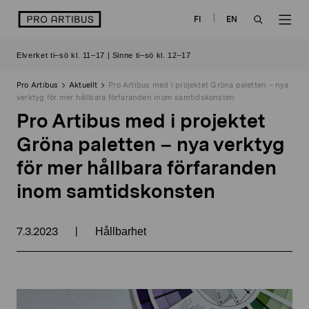
Skip
logo
FI
EN
to
OPEN
OP
content
Elverket ti–sö kl. 11–17 | Sinne ti–sö kl. 12–17
SEARCH
NAV
Pro Artibus
Aktuellt
Pro Artibus med i projektet Gröna paletten – nya
verktyg för mer hållbara förfaranden inom samtidskonsten
Pro Artibus med i projektet
Gröna paletten – nya verktyg
för mer hållbara förfaranden
inom samtidskonsten
7.3.2023
|
Hållbarhet