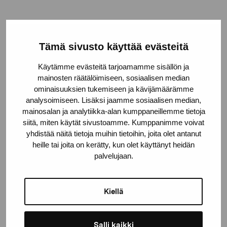
”Hållbarhet är något vi inom Pro
Artibus arbetat med mer aktivt de
Tämä sivusto käyttää evästeitä
senaste åren. Det som har varit
utmanande är att mäta resultaten
Käytämme evästeitä tarjoamamme sisällön ja
mainosten räätälöimiseen, sosiaalisen median
och verkan. Gröna paletten erbjuder
ominaisuuksien tukemiseen ja kävijämäärämme
en viktigt möjlighet till kollegialt
analysoimiseen. Lisäksi jaamme sosiaalisen median,
lärande inom konstbranschen och
mainosalan ja analytiikka-alan kumppaneillemme tietoja
målet att skapa ett verktyg för att
siitä, miten käytät sivustoamme. Kumppanimme voivat
följa med utvecklingen”, säger Pro
yhdistää näitä tietoja muihin tietoihin, joita olet antanut
Artibus VD
Mikaela Lostedt.
heille tai joita on kerätty, kun olet käyttänyt heidän
palvelujaan.
Genomförare och samarbetspartner
Kiellä
I projektet medverkar ett antal centrala aktörer inom
samtidskonst och konstutbildningen i Finland: Frame
Salli kaikki