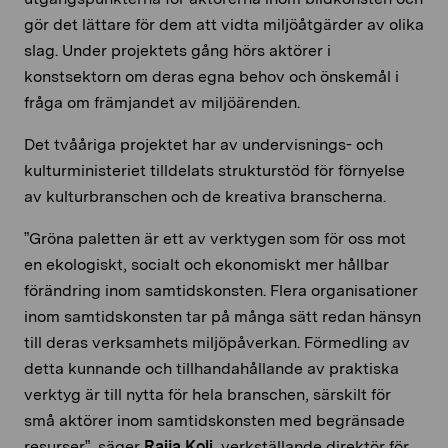
gör det lättare för dem att vidta miljöåtgärder av olika
slag. Under projektets gång hörs aktörer i
konstsektorn om deras egna behov och önskemål i
fråga om främjandet av miljöärenden.
Det tvååriga projektet har av undervisnings- och
kulturministeriet tilldelats strukturstöd för förnyelse
av kulturbranschen och de kreativa branscherna.
”Gröna paletten är ett av verktygen som för oss mot
en ekologiskt, socialt och ekonomiskt mer hållbar
förändring inom samtidskonsten. Flera organisationer
inom samtidskonsten tar på många sätt redan hänsyn
till deras verksamhets miljöpåverkan. Förmedling av
detta kunnande och tillhandahållande av praktiska
verktyg är till nytta för hela branschen, särskilt för
små aktörer inom samtidskonsten med begränsade
resurser”, säger
Raija Koli
, verkställande direktör för