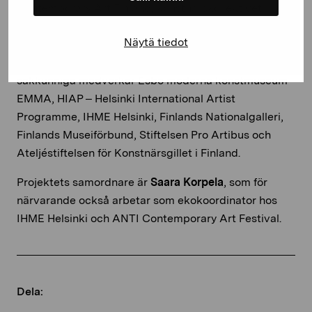
Contemporary Art Finland, konstnärskollektivet
Mustarinda, Helsingfors Konsthall, Konstnärsgillet i
Näytä tiedot
Finland, Bildkonstakademin vid Konstuniversitetet
och Konstakademin vid Åbo yrkeshögskola. Som
sakkunniga medverkar Esbo moderna konstmuseum
EMMA, HIAP – Helsinki International Artist
Programme, IHME Helsinki, Finlands Nationalgalleri,
Finlands Museiförbund, Stiftelsen Pro Artibus och
Ateljéstiftelsen för Konstnärsgillet i Finland.
Projektets samordnare är
Saara Korpela
, som för
närvarande också arbetar som ekokoordinator hos
IHME Helsinki och ANTI Contemporary Art Festival.
Dela: