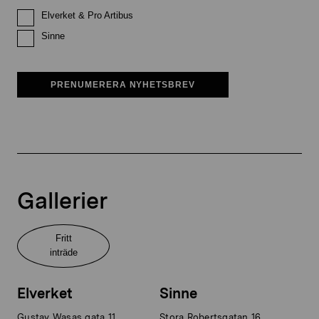
Elverket & Pro Artibus
Sinne
PRENUMERERA NYHETSBREV
Gallerier
Fritt
inträde
Elverket
Sinne
Gustav Wasas gata 11
Stora Robertsgatan 16