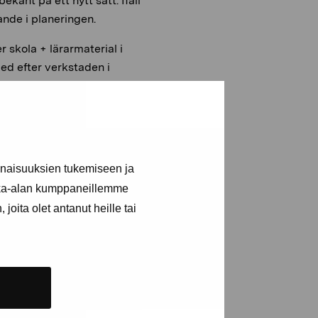
ekant på ett nytt sätt. Ifall
ande i planeringen.
 skola + lärarmaterial i
ed efter verkstaden i
inaisuuksien tukemiseen ja
 lärarmaterial för att
kka-alan kumppaneillemme
joita olet antanut heille tai