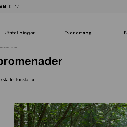
sö kl. 12–17
Utställningar
Evenemang
S
promenader
promenader
kstäder för skolor