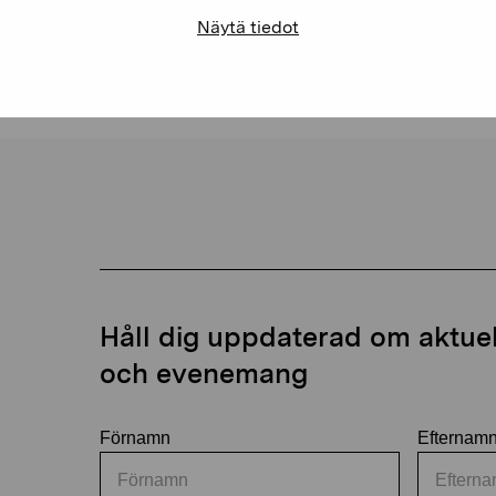
Näytä tiedot
Håll dig uppdaterad om aktuell
och evenemang
Förnamn
Efternam