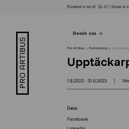
Skip
Elverket ti–sö kl. 11–17 | Sinne ti–
to
content
Besök oss
Open
Pro
sub
Artibus
navigation
logo
Pro Artibus
Evenemang
Upptäckar
Upptäckar
1.8.2022
31.5.2023
|
-
Ver
Dela:
Facebook
Linkedin