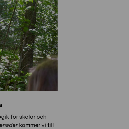
o
i
n
o
n
a
gik för skolor och
enader
kommer vi till