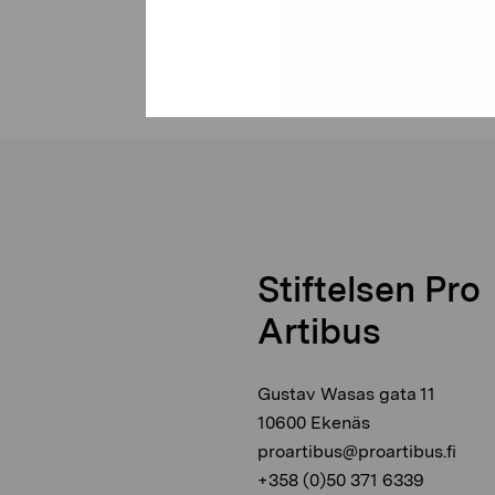
Stiftelsen Pro
Artibus
Gustav Wasas gata 11
10600 Ekenäs
proartibus@proartibus.fi
+358 (0)50 371 6339