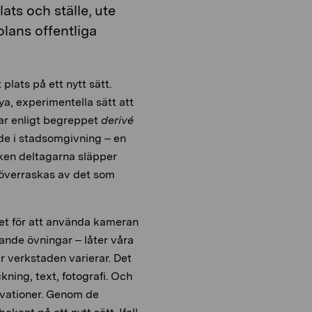
ats och ställe, ute
olans offentliga
ats på ett nytt sätt.
a, experimentella sätt att
bar enligt begreppet
derivé
nde i stadsomgivning – en
ken deltagarna släpper
 överraskas av det som
let för att använda kameran
ande övningar – låter våra
r verkstaden varierar. Det
kning, text, fotografi. Och
ervationer. Genom de