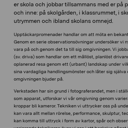
er skola och jobbar tillsammans med er på pl
och inne: på skolgården, i klassrummet, i sk
utrymmen och ibland skolans omnejd.
Upptäckarpromenader handlar om att möta en bekant pl
Genom en serie observationsövningar undersöker vi ny
vara på och genom det ta till sig omgivningen. Vi job
(sv. driva) som handlar om ett mållöst, planlöst driva
oplanerad resa genom ett (urbant) landskap under vil
sina vardagliga handlingsmönster och låter sig själva
omgivningen bjuder på.
Verkstaden har sin grund i fotograferandet, men i stäl
som apparat, utforskar vi vår omgivning genom varier
kroppar bli kameror. Tekniken vi uttrycker oss på unde
kan vara allt mellan rörelse, performance, skulptur, tec
kan komma till uttryck i form av kartor, spår och obs