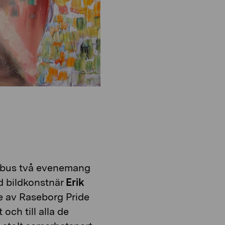
tibus två evenemang
ed bildkonstnär
Erik
e av Raseborg Pride
et och till alla de