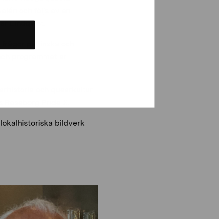
alén och följs av en
ar Lindqvist.
frågor på finska och
 och programmet är
erhistoria och queerkultur
s Raseborg Pride X.
 lokalhistoriska bildverk