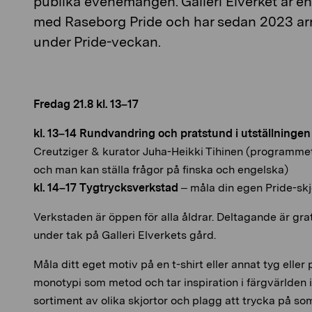
publika evenemangen. Galleri Elverket är en
med Raseborg Pride och har sedan 2023 ar
under Pride-veckan.
Fredag 21.8 kl. 13–17
kl. 13–14
Rundvandring och pratstund i utställningen
Creutziger & kurator Juha-Heikki Tihinen (programm
och man kan ställa frågor på finska och engelska)
kl. 14–17
Tygtrycksverkstad
– måla din egen Pride-skj
Verkstaden är öppen för alla åldrar. Deltagande är gra
under tak på Galleri Elverkets gård.
Måla ditt eget motiv på en t-shirt eller annat tyg eller
monotypi som metod och tar inspiration i färgvärlden inn
sortiment av olika skjortor och plagg att trycka på so