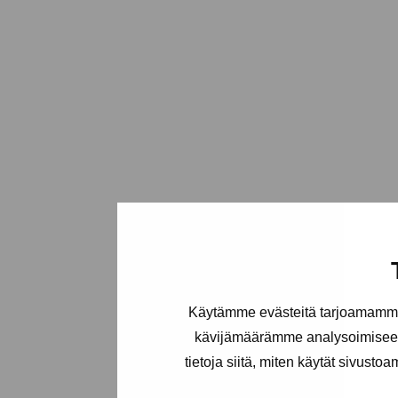
Käytämme evästeitä tarjoamamme 
kävijämäärämme analysoimiseen
tietoja siitä, miten käytät sivusto