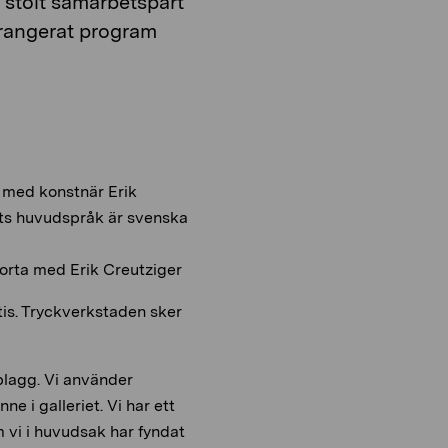
 stolt samarbetspart
rangerat program
med konstnär Erik
ets huvudspråk är svenska
orta med Erik Creutziger
tis. Tryckverkstaden sker
 plagg. Vi använder
e i galleriet. Vi har ett
m vi i huvudsak har fyndat