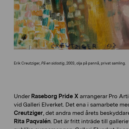
Erik Creutziger,
På en sidostig
, 2003, olja på pannå, privat samling.
Under
Raseborg Pride X
arrangerar Pro Ar
vid Galleri Elverket. Det ena i samarbete m
Creutziger
, det andra med årets beskyddar
Rita Paqvalén
. Det är fritt inträde till galleri