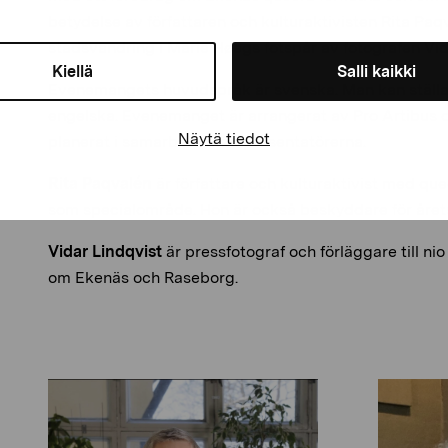
betydelse av författaren och kulturaktivisten Rita Paqv
stadsvandring i Marie Høegs fotspår av fotografen Vid
Kiellä
Salli kaikki
Evenemangets huvudspråk är svenska. Man kan ställa 
engelska. Evenemanget är arrangerat av Pro Artibus
Näytä tiedot
planerat i samarbete med presentatörerna.
Rita Paqvalén
är författare och kulturaktivist med que
som specialområde. Hon är också beskyddare för året
Vidar Lindqvist
är pressfotograf och förläggare till nio
om Ekenäs och Raseborg.