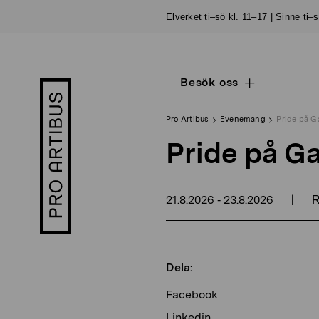
Skip
Elverket ti–sö kl. 11–17 | Sinne ti–
to
content
Besök oss
Open
Pro
sub
Artibus
navigation
logo
Pro Artibus
Evenemang
Pride på Ga
Pride på Ga
21.8.2026
23.8.2026
|
-
R
Dela:
Facebook
Linkedin