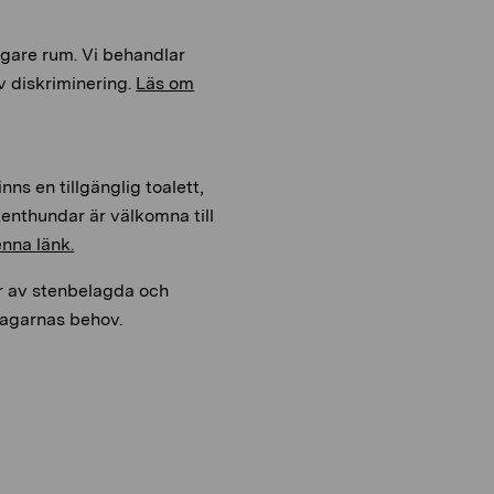
ggare rum. Vi behandlar
v diskriminering.
Läs om
nns en tillgänglig toalett,
tenthundar är välkomna till
enna länk.
r av stenbelagda och
tagarnas behov.