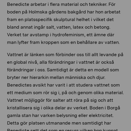
Benedicte arbetar i flera material och tekniker. För
boden på Holmska gårdens bakgård har hon arbetat
fram en platsspecifik skulptural helhet i vilket det
bland annat ingår salt, vatten, latex och betong.
Verket tar avstamp i hydrofeminism, ett ämne där
man lyfter fram kroppen som en behållare av vatten.
Vattnet är länken som förbinder oss till allt levande på
en global nivå, alla förändringar i vattnet är också
förändringar i oss. Samtidigt är detta en modell som
bryter ner hierarkin mellan människa och djur.
Benedictes avsikt har varit i att studera vattnet som
ett medium som rör sig i, på och genom olika material.
Vattnet möjliggör för salter att röra på sig och att
kristallisera sig i olika delar av verket. Boden i Borgå
gamla stan har varken belysning eller elektricitet.
Detta gör platsen utmanande men samtidigt har
Benedicte sett det som en resurs vilken hon kunnat