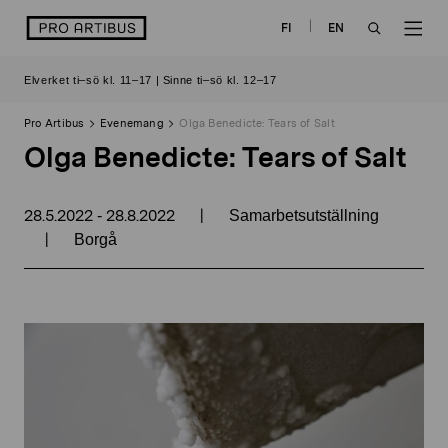
Skip
logo
FI
EN
to
OPEN
OP
content
Elverket ti–sö kl. 11–17 | Sinne ti–sö kl. 12–17
SEARCH
NAV
Pro Artibus
Evenemang
Olga Benedicte: Tears of Salt
Olga Benedicte: Tears of Salt
28.5.2022
28.8.2022
|
-
Samarbetsutställning
|
Borgå