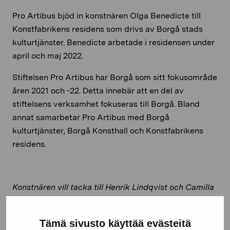
Pro Artibus bjöd in konstnären Olga Benedicte till
Konstfabrikens residens som drivs av Borgå stads
kulturtjänster. Benedicte arbetade i residensen under
april och maj 2022.
Stiftelsen Pro Artibus har Borgå som sitt fokusområde
åren 2021 och -22. Detta innebär att en del av
stiftelsens verksamhet fokuseras till Borgå. Bland
annat samarbetar Pro Artibus med Borgå
kulturtjänster, Borgå Konsthall och Konstfabrikens
residens.
Konstnären vill tacka till Henrik Lindqvist och Camilla
Granbacka. Ett särskilt tack riktas till den underbara
kollegan och vännen Ylva Holländer och hennes make.
Tämä sivusto käyttää evästeitä