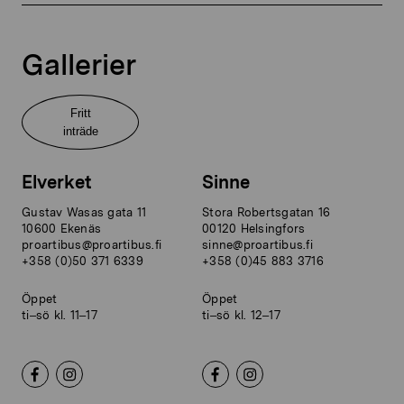
Gallerier
Fritt
inträde
Elverket
Sinne
Gustav Wasas gata 11
Stora Robertsgatan 16
10600 Ekenäs
00120 Helsingfors
proartibus@proartibus.fi
sinne@proartibus.fi
+358 (0)50 371 6339
+358 (0)45 883 3716
Öppet
Öppet
ti–sö kl. 11–17
ti–sö kl. 12–17