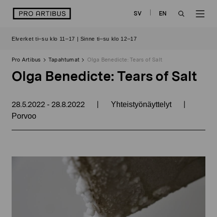
Siirry
logo
SV
EN
sisältöön
OPEN
OP
Elverket ti–su klo 11–17 | Sinne ti–su klo 12–17
SEARCH
NAV
Pro Artibus
Tapahtumat
Olga Benedicte: Tears of Salt
Olga Benedicte: Tears of Salt
28.5.2022
28.8.2022
|
|
-
Yhteistyönäyttelyt
Porvoo