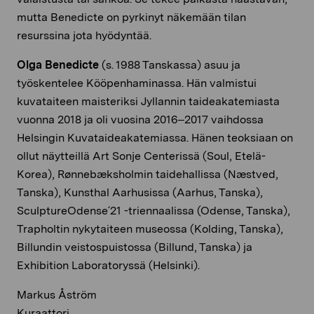
mutta Benedicte on pyrkinyt näkemään tilan
resurssina jota hyödyntää.
Olga Benedicte
(s. 1988 Tanskassa) asuu ja
työskentelee Kööpenhaminassa. Hän valmistui
kuvataiteen maisteriksi Jyllannin taideakatemiasta
vuonna 2018 ja oli vuosina 2016–2017 vaihdossa
Helsingin Kuvataideakatemiassa. Hänen teoksiaan on
ollut näytteillä Art Sonje Centerissä (Soul, Etelä-
Korea), Rønnebæksholmin taidehallissa (Næstved,
Tanska), Kunsthal Aarhusissa (Aarhus, Tanska),
SculptureOdense´21 -triennaalissa (Odense, Tanska),
Trapholtin nykytaiteen museossa (Kolding, Tanska),
Billundin veistospuistossa (Billund, Tanska) ja
Exhibition Laboratoryssä (Helsinki).
Markus Åström
Kuraattori