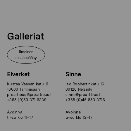
Galleriat
Ilmainen
sisäänpääsy
Elverket
Sinne
Kustaa Vaasan katu 11
Iso Roobertinkatu 16
10600 Tammisaari
00120 Helsinki
proartibus@proartibus.fi
sinne@proartibus.fi
+358 (0)50 371 6339
+358 (0)45 883 3716
Avoinna
Avoinna
ti–su klo 11–17
ti–su klo 12–17