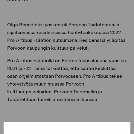
Olga Benedicte työskenteli Porvoon Taidetehtaalla
sijaitsevassa residenssissä huhti-toukokuussa 2022
Pro Artibus -säätiön kutsumana. Residenssiä ylläpitää
Porvoon kaupungin kulttuuripalvelut.
Pro Artibus -säätiöllä on Porvoo fokusalueena vuosina
2021 ja -22. Tämä tarkoittaa, että säätiö keskittää
osan ohjelmistostaan Porvooseen. Pro Artibus tekee
yhteystyötä muun muassa Porvoon
kulttuuripalveluiden, Porvoon Taidehallin ja
Taidetehtaan taiteilijaresidenssin kanssa.
Taiteilija haluaa kiittää Henrik Lindqvistiä ja Camilla
Granbackaa sekä erityiskiitos upealle kollegalle ja