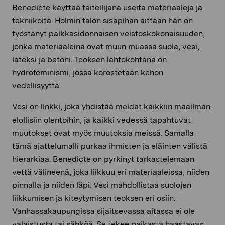
Benedicte käyttää taiteilijana useita materiaaleja ja
tekniikoita. Holmin talon sisäpihan aittaan hän on
työstänyt paikkasidonnaisen veistoskokonaisuuden,
jonka materiaaleina ovat muun muassa suola, vesi,
lateksi ja betoni. Teoksen lähtökohtana on
hydrofeminismi, jossa korostetaan kehon
vedellisyyttä.
Vesi on linkki, joka yhdistää meidät kaikkiin maailman
elollisiin olentoihin, ja kaikki vedessä tapahtuvat
muutokset ovat myös muutoksia meissä. Samalla
tämä ajattelumalli purkaa ihmisten ja eläinten välistä
hierarkiaa. Benedicte on pyrkinyt tarkastelemaan
vettä välineenä, joka liikkuu eri materiaaleissa, niiden
pinnalla ja niiden läpi. Vesi mahdollistaa suolojen
liikkumisen ja kiteytymisen teoksen eri osiin.
Vanhassakaupungissa sijaitsevassa aitassa ei ole
valaistusta tai sähköä. Se tekee paikasta haastavan,