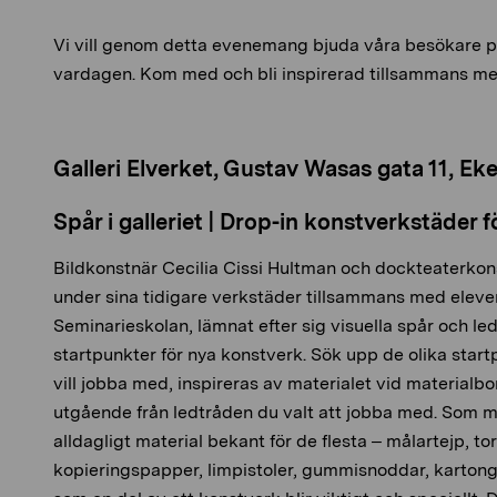
Vi vill genom detta evenemang bjuda våra besökare på
vardagen. Kom med och bli inspirerad tillsammans me
Galleri Elverket, Gustav Wasas gata 11, Ek
Spår i galleriet | Drop-in konstverkstäder f
Bildkonstnär Cecilia Cissi Hultman och dockteaterkons
under sina tidigare verkstäder tillsammans med elever 
Seminarieskolan, lämnat efter sig visuella spår och led
startpunkter för nya konstverk. Sök upp de olika start
vill jobba med, inspireras av materialet vid materialb
utgående från ledtråden du valt att jobba med. Som m
alldagligt material bekant för de flesta – målartejp, to
kopieringspapper, limpistoler, gummisnoddar, kartong,