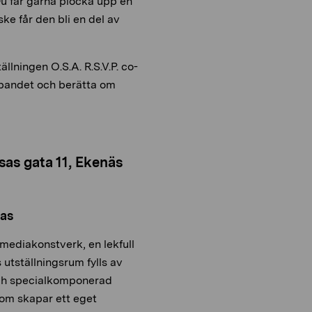
 Du får gärna plocka upp en
ske får den bli en del av
llningen O.S.A. R.S.V.P. co-
kapandet och berätta om
s gata 11, Ekenäs
nas
imediakonstverk, en lekfull
 utställningsrum fylls av
och specialkomponerad
 som skapar ett eget