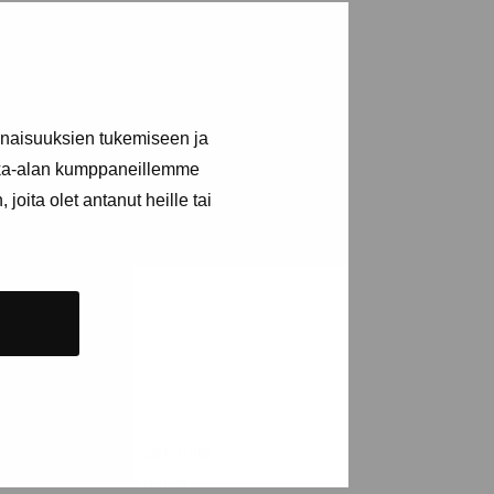
darbete i Kromosom-
dagen 28.10. kl. 12 ordnas
inaisuuksien tukemiseen ja
en uppleva de permanenta
kka-alan kumppaneillemme
ders Raseborg.
joita olet antanut heille tai
eltagande i
emmet Villa Skeppet. Villa
t och hans fru Christine