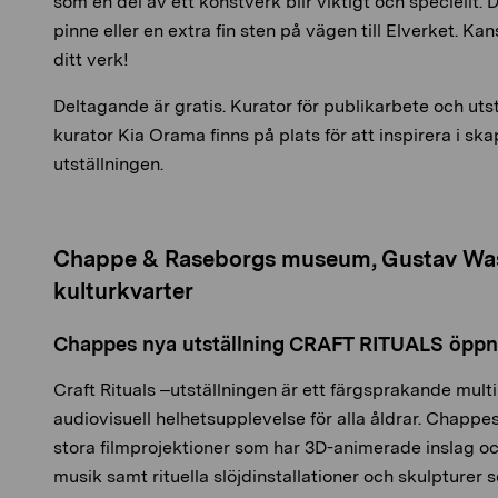
som en del av ett konstverk blir viktigt och speciellt.
pinne eller en extra fin sten på vägen till Elverket. Kan
ditt verk!
Deltagande är gratis. Kurator för publikarbete och utstä
kurator Kia Orama finns på plats för att inspirera i s
utställningen.
Chappe & Raseborgs museum, Gustav Wasa
kulturkvarter
Chappes nya utställning CRAFT RITUALS öpp
Craft Rituals –utställningen är ett färgsprakande mult
audiovisuell helhetsupplevelse för alla åldrar. Chappes
stora filmprojektioner som har 3D-animerade inslag 
musik samt rituella slöjdinstallationer och skulpturer