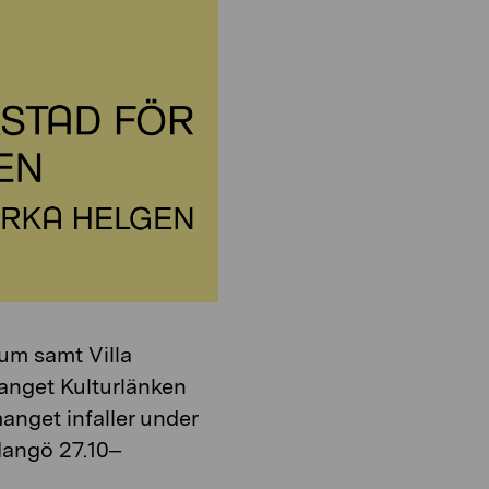
o
i
n
o
n
um samt Villa
nget Kulturlänken
anget infaller under
Hangö 27.10–