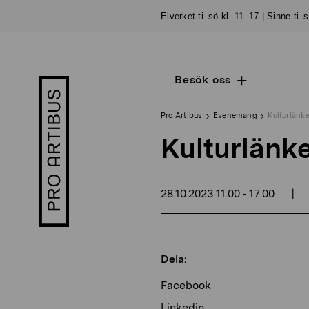
Skip
Elverket ti–sö kl. 11–17 | Sinne ti–
to
content
Besök oss
Open
Pro
sub
Artibus
navigation
logo
Pro Artibus
Evenemang
Kulturlänk
Kulturlänk
28.10.2023
11.00
17.00
|
-
Dela:
Facebook
Linkedin