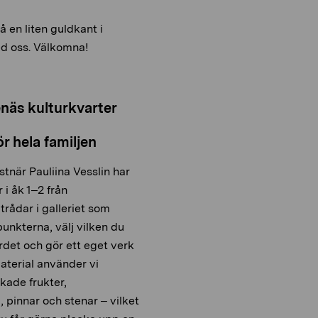
 en liten guldkant i
d oss. Välkomna!
enäs kulturkvarter
ör hela familjen
tnär Pauliina Vesslin har
i åk 1–2 från
trådar i galleriet som
punkterna, välj vilken du
ordet och gör ett eget verk
aterial använder vi
rkade frukter,
 pinnar och stenar – vilket