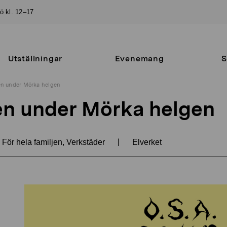
sö kl. 12–17
Utställningar
Evenemang
S
en under Mörka helgen
en under Mörka helgen
|
För hela familjen, Verkstäder
Elverket