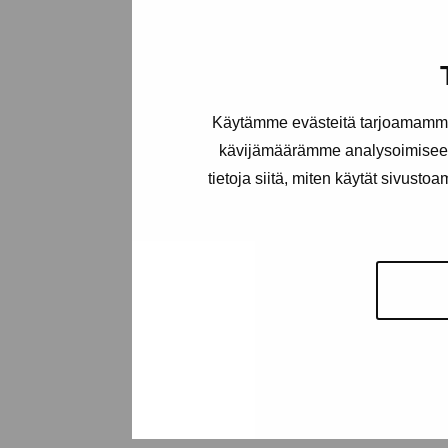
Käytämme evästeitä tarjoamamme 
kävijämäärämme analysoimiseen
tietoja siitä, miten käytät sivusto