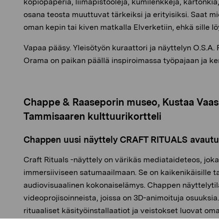
kopiopaperia, liimapistooleja, kumilenkkejä, kartonkia,
osana teosta muuttuvat tärkeiksi ja erityisiksi. Saat 
oman kepin tai kiven matkalla Elverketiin, ehkä sille l
Vapaa pääsy. Yleisötyön kuraattori ja näyttelyn O.S.A. R
Orama on paikan päällä inspiroimassa työpajaan ja ke
Chappe & Raaseporin museo, Kustaa Vaasa
Tammisaaren kulttuurikortteli
Chappen uusi näyttely CRAFT RITUALS avaut
Craft Rituals -näyttely on värikäs mediataideteos, joka v
immersiiviseen satumaailmaan. Se on kaikenikäisille ta
audiovisuaalinen kokonaiselämys. Chappen näyttelytila
videoprojisoinneista, joissa on 3D-animoituja osuuksia
rituaaliset käsityöinstallaatiot ja veistokset luovat o