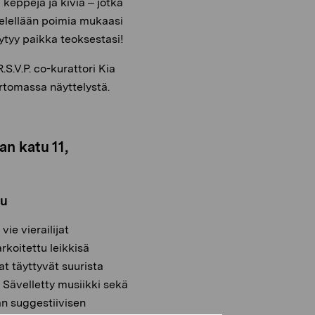
 keppejä ja kiviä – jotka
mielellään poimia mukaasi
öytyy paikka teoksestasi!
.S.V.P. co-kurattori Kia
rtomassa näyttelystä.
n katu 11,
uu
ie vierailijat
rkoitettu leikkisä
t täyttyvät suurista
. Sävelletty musiikki sekä
man suggestiivisen