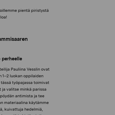
oillemme pientä piristystä
loa!
 Tammisaaren
o perheelle
eilija Pauliina Vesslin ovat
 1–2 luokan oppilaiden
a tässä työpajassa toimivat
et ja valitse minkä parissa
ipöydän antimista ja tee
jan materiaalina käytämme
iä, kuivattuja hedelmiä,