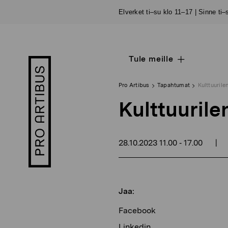
Siirry
Elverket ti–su klo 11–17 | Sinne ti
sisältöön
Tule meille
Open
Pro
sub
Artibus
navigation
logo
Pro Artibus
Tapahtumat
Kulttuuril
Kulttuuril
28.10.2023
11.00
17.00
|
-
Jaa:
Facebook
Linkedin