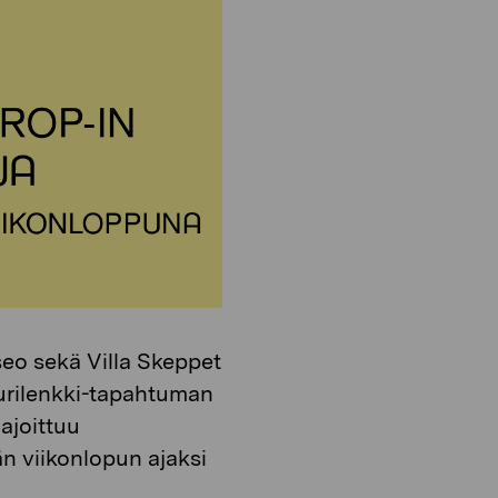
o
i
n
o
n
eo sekä Villa Skeppet
uurilenkki-tapahtuman
ajoittuu
n viikonlopun ajaksi