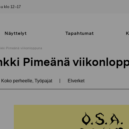
–su klo 12–17
Näyttelyt
Tapahtumat
K
enkki Pimeänä viikonloppuna
enkki Pimeänä viikonlop
|
Koko perheelle, Työpajat
Elverket