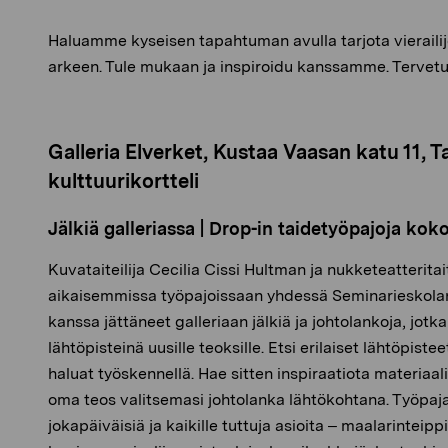
Haluamme kyseisen tapahtuman avulla tarjota vierailij
arkeen. Tule mukaan ja inspiroidu kanssamme. Tervetu
Galleria Elverket, Kustaa Vaasan katu 11,
kulttuurikortteli
Jälkiä galleriassa | Drop-in taidetyöpajoja kok
Kuvataiteilija Cecilia Cissi Hultman ja nukketeatteritait
aikaisemmissa työpajoissaan yhdessä Seminarieskolan
kanssa jättäneet galleriaan jälkiä ja johtolankoja, jotk
lähtöpisteinä uusille teoksille. Etsi erilaiset lähtöpiste
haluat työskennellä. Hae sitten inspiraatiota materiaal
oma teos valitsemasi johtolanka lähtökohtana. Työpa
jokapäiväisiä ja kaikille tuttuja asioita – maalarinteipp