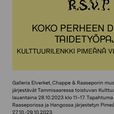
Galleria Elverket, Chappe & Raaseporin mus
järjestävät Tammisaaressa toistuvan Kultt
lauantaina 28.10.2023 klo 11–17. Tapahtuma 
Raaseporissa ja Hangossa järjestetyn Pimeä
27.10.-29.10.2023.