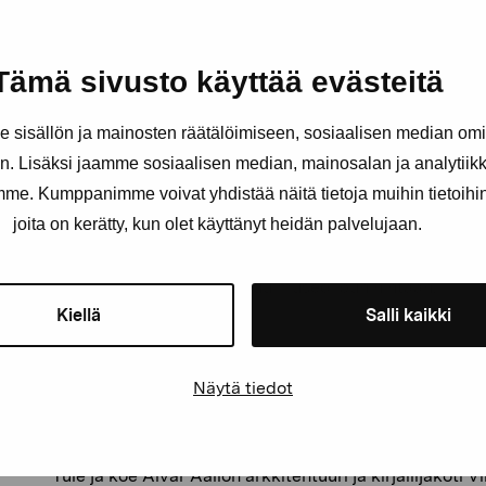
maailmankaikkeuden.
Kromosom-tilassa on mahdollisuus kokeilla erilaisia kä
Tämä sivusto käyttää evästeitä
ollessa avoinna. Kulttuurilenkin aikana lauantaina 28.10
mahdollisuus osallistua taiteilijatapaamiseen Aia Jüde
sisällön ja mainosten räätälöimiseen, sosiaalisen median om
kanssa.
. Lisäksi jaamme sosiaalisen median, mainosalan ja analytii
Raaseporin museossa voi viikonlopun aikana vieraill
amme. Kumppanimme voivat yhdistää näitä tietoja muihin tietoihin, 
perusnäyttelyssä: Schjerfbeckin Elämä ja taide sekä K
joita on kerätty, kun olet käyttänyt heidän palvelujaan.
Chappeen ja Raaseporin museoon päivän aikana norm
Taiteilijatapaaminen kuuluu museolipun hintaan.
Kiellä
Salli kaikki
Villa Skeppet, Snäcksundintie 8
Näytä tiedot
Avaa ovi ystävyyden taloon
Tule ja koe Alvar Aallon arkkitehtuuri ja kirjailijakoti V