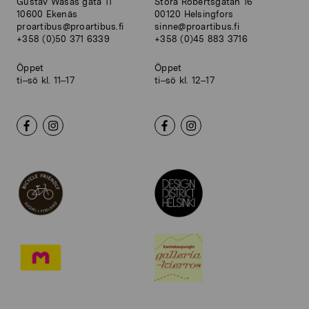
Gustav Wasas gata 11
Stora Robertsgatan 16
10600 Ekenäs
00120 Helsingfors
proartibus@proartibus.fi
sinne@proartibus.fi
+358 (0)50 371 6339
+358 (0)45 883 3716
Öppet
Öppet
ti–sö kl. 11–17
ti–sö kl. 12–17