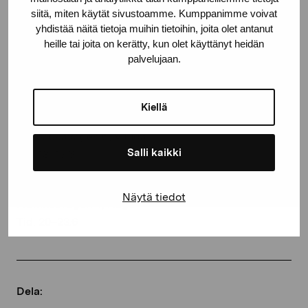
siitä, miten käytät sivustoamme. Kumppanimme voivat
yhdistää näitä tietoja muihin tietoihin, joita olet antanut
heille tai joita on kerätty, kun olet käyttänyt heidän
Läger 1: Österstjernan hallen
palvelujaan.
Skeppsbron 8, Lovisa
Tid: 6–10.6
Kiellä
Läger 2: Barnens kulturcentrum Totem
Myrbackavägen 6, Vanda
Salli kaikki
Tid: 13–17.6
Läger 3: Art-Dur Musik och Bildkonstskola
Näytä tiedot
Framnäsvägen 4, Nagu
Tid: 20–23.6
Dela: