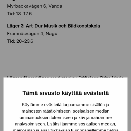
Myrbackavägen 6, Vanda
Tid: 13–17.6
Läger 3: Art-Dur Musik och Bildkonstskola
Framnäsvägen 4, Nagu
Tid: 20–23.6
Lägren förverkligas med stöd av Stiftelsen Brita Maria
Renlunds minne.
Tämä sivusto käyttää evästeitä
Käytämme evästeitä tarjoamamme sisällön ja
mainosten räätälöimiseen, sosiaalisen median
ominaisuuksien tukemiseen ja kävijämäärämme
analysoimiseen. Lisäksi jaamme sosiaalisen median,
mainosalan ja analytiikka-alan kumppaneillemme tietoja