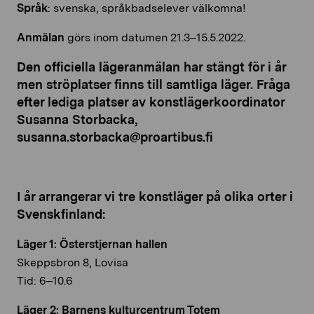
Språk
: svenska, språkbadselever välkomna!
Anmälan
görs inom datumen 21.3–15.5.2022.
Den officiella lägeranmälan har stängt för i år
men ströplatser finns till samtliga läger.
Fråga
efter lediga platser av konstlägerkoordinator
Susanna Storbacka,
susanna.storbacka@proartibus.fi
I år arrangerar vi tre konstläger på olika orter i
Svenskfinland:
Läger 1: Österstjernan hallen
Skeppsbron 8, Lovisa
Tid: 6–10.6
Läger 2: Barnens kulturcentrum Totem