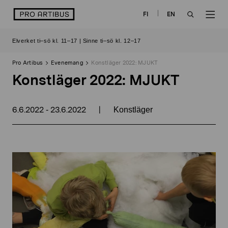
Skip
logo
FI
EN
to
OPEN
OP
content
Elverket ti–sö kl. 11–17 | Sinne ti–sö kl. 12–17
SEARCH
NAV
Pro Artibus
Evenemang
Konstläger 2022: MJUKT
Konstläger 2022: MJUKT
6.6.2022
23.6.2022
|
-
Konstläger