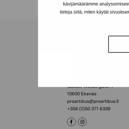
kävijämäärämme analysoimiseen
tietoja siitä, miten käytät sivusto
Stiftelsen Pro
Artibus
Gustav Wasas gata 11
10600 Ekenäs
proartibus@proartibus.fi
+358 (0)50 371 6339