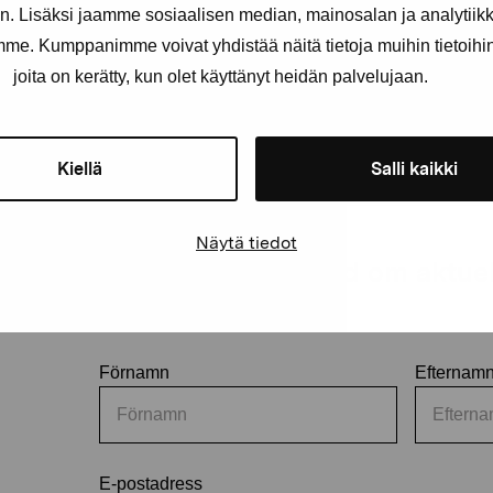
. Lisäksi jaamme sosiaalisen median, mainosalan ja analytii
amme. Kumppanimme voivat yhdistää näitä tietoja muihin tietoihin, 
joita on kerätty, kun olet käyttänyt heidän palvelujaan.
Kiellä
Salli kaikki
Näytä tiedot
Håll dig uppdaterad om aktuell
och evenemang
Förnamn
Efternam
E-postadress