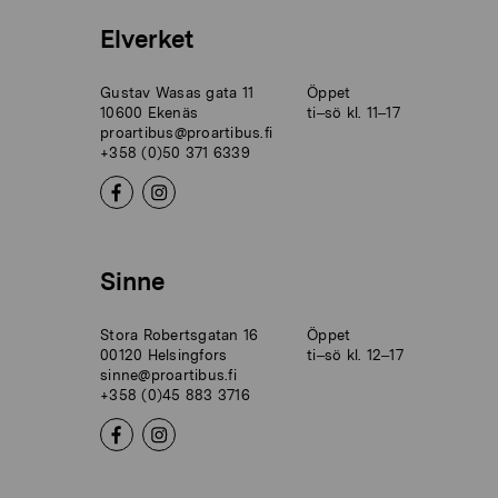
Elverket
Gustav Wasas gata 11
Öppet
10600 Ekenäs
ti–sö kl. 11–17
proartibus@proartibus.fi
+358 (0)50 371 6339
Sinne
Stora Robertsgatan 16
Öppet
00120 Helsingfors
ti–sö kl. 12–17
sinne@proartibus.fi
+358 (0)45 883 3716