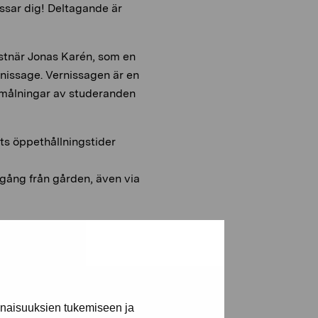
ssar dig! Deltagande är
nstnär Jonas Karén, som en
ernissage. Vernissagen är en
jemålningar av studeranden
ts öppethållningstider
ngång från gården, även via
inaisuuksien tukemiseen ja