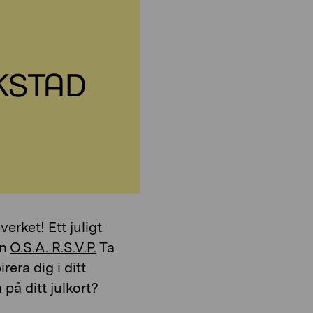
o
i
n
o
n
erket! Ett juligt
en
O.S.A. R.S.V.P.
Ta
era dig i ditt
 på ditt julkort?