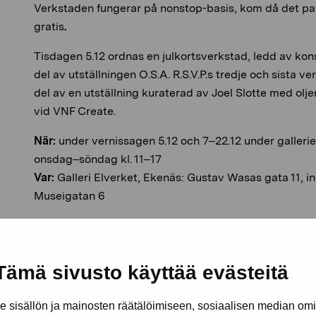
Verkstaden fungerar på nonstop-basis, kom då det pa
gratis
.
Tisdagen 5.12 ordnas en julkortsverkstad, ledd av ko
del av utställningen O.S.A. R.S.V.P.s tredje och sista v
del av en utställning kuraterad av Joel Slotte med ol
vid VNF Create.
När:
under vernissagen 5.12 och 7–22.12 under gallerie
onsdag–söndag kl. 11–17
Var:
Galleri Elverket, Ekenäs: Gustav Wasas gata 11, i
Museigatan 6
Tämä sivusto käyttää evästeitä
sisällön ja mainosten räätälöimiseen, sosiaalisen median om