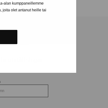
kka-alan kumppaneillemme
joita olet antanut heille tai
a utställningar
n