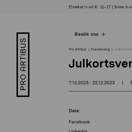
Skip
Elverket ti–sö kl. 11–17 | Sinne ti–
to
content
Besök oss
Open
Pro
sub
Artibus
navigation
logo
Pro Artibus
Evenemang
Julkortsve
Julkortsve
7.12.2023
22.12.2023
|
-
F
Dela:
Facebook
Linkedin