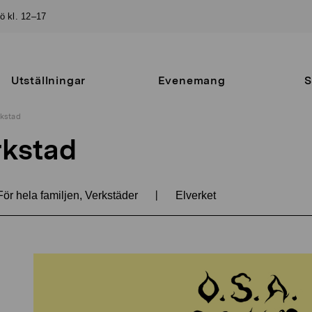
sö kl. 12–17
Utställningar
Evenemang
S
rkstad
rkstad
|
ör hela familjen, Verkstäder
Elverket