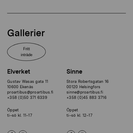
Gallerier
Fritt
inträde
Elverket
Sinne
Gustav Wasas gata 11
Stora Robertsgatan 16
10600 Ekenäs
00120 Helsingfors
proartibus@proartibus.fi
sinne@proartibus.fi
+358 (0)50 371 6339
+358 (0)45 883 3716
Öppet
Öppet
ti–sö kl. 11–17
ti–sö kl. 12–17