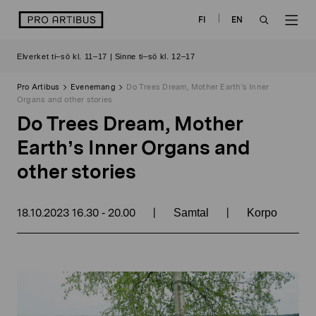
Skip
logo
FI
EN
to
OPEN
OP
content
Elverket ti–sö kl. 11–17 | Sinne ti–sö kl. 12–17
SEARCH
NAV
Pro Artibus
Evenemang
Do Trees Dream, Mother Earth’s Inner
Organs and other stories
Do Trees Dream, Mother
Earth’s Inner Organs and
other stories
18.10.2023
16.30
20.00
|
|
-
Samtal
Korpo