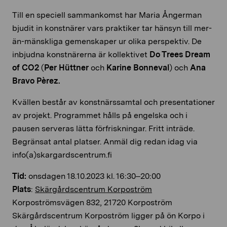
Till en speciell sammankomst har Maria Ångerman
bjudit in konstnärer vars praktiker tar hänsyn till mer-
än-mänskliga gemenskaper ur olika perspektiv. De
inbjudna konstnärerna är kollektivet
Do Trees Dream
of CO2
(
Per Hüttner
och
Karine Bonneval
) och
Ana
Bravo Pèrez.
Kvällen består av konstnärssamtal och presentationer
av projekt. Programmet hålls på engelska och i
pausen serveras lätta förfriskningar. Fritt inträde.
Begränsat antal platser. Anmäl dig redan idag via
info(a)skargardscentrum.fi
Tid:
onsdagen 18.10.2023 kl. 16:30–20:00
Plats
:
Skärgårdscentrum Korpoström
Korpoströmsvägen 832, 21720 Korpoström
Skärgårdscentrum Korpoström ligger på ön Korpo i