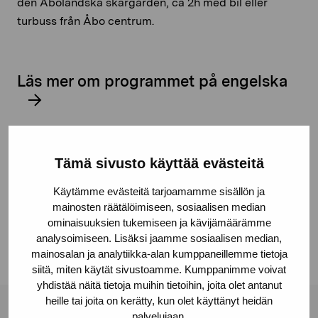
den Åboländska skärgården, ca 2h med bil eller
turbuss från Åbo centrum.
Läs mer om programmet på engelska
Tämä sivusto käyttää evästeitä
Dela:
Käytämme evästeitä tarjoamamme sisällön ja
Facebook
mainosten räätälöimiseen, sosiaalisen median
ominaisuuksien tukemiseen ja kävijämäärämme
Linkedin
analysoimiseen. Lisäksi jaamme sosiaalisen median,
mainosalan ja analytiikka-alan kumppaneillemme tietoja
siitä, miten käytät sivustoamme. Kumppanimme voivat
yhdistää näitä tietoja muihin tietoihin, joita olet antanut
heille tai joita on kerätty, kun olet käyttänyt heidän
palvelujaan.