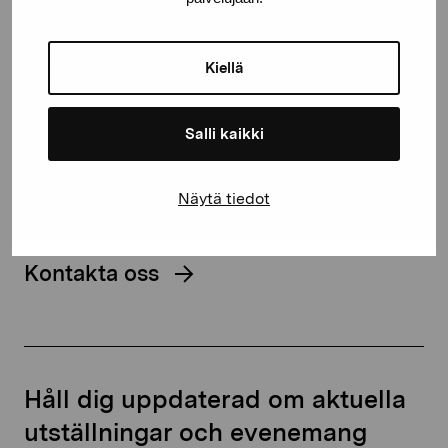
Stiftelsen Pro Artibus
Kiellä
Gustav Wasas gata 11
10600 Ekenäs
proartibus@proartibus.fi
Salli kaikki
+358 (0)50 371 6339
Näytä tiedot
Kontakta oss
Håll dig uppdaterad om aktuella
utställningar och evenemang