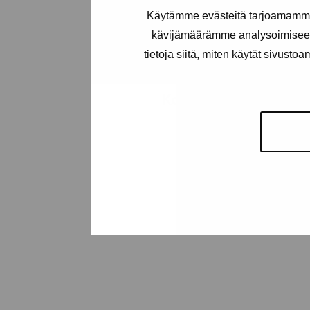
+358 (0)50 371 6339
Käytämme evästeitä tarjoamamme 
kävijämäärämme analysoimiseen
tietoja siitä, miten käytät sivusto
Kontakta oss