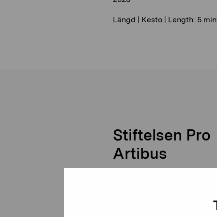
Längd | Kesto | Length: 5 min
Stiftelsen Pro
Artibus
Gustav Wasas gata 11
10600 Ekenäs
proartibus@proartibus.fi