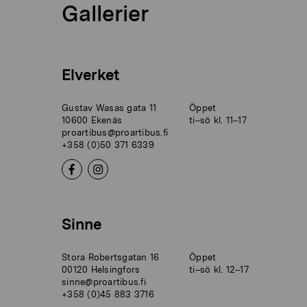
Gallerier
Elverket
Gustav Wasas gata 11
Öppet
10600 Ekenäs
ti–sö kl. 11–17
proartibus@proartibus.fi
+358 (0)50 371 6339
Sinne
Stora Robertsgatan 16
Öppet
00120 Helsingfors
ti–sö kl. 12–17
sinne@proartibus.fi
+358 (0)45 883 3716