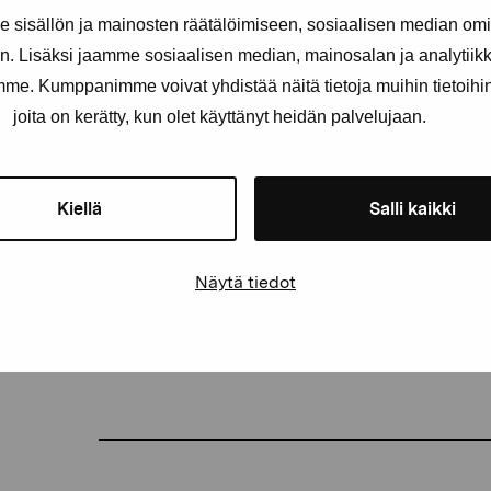
sisällön ja mainosten räätälöimiseen, sosiaalisen median om
. Lisäksi jaamme sosiaalisen median, mainosalan ja analytii
E-postadress
amme. Kumppanimme voivat yhdistää näitä tietoja muihin tietoihin, 
joita on kerätty, kun olet käyttänyt heidän palvelujaan.
Pro Artibus får spara min information för vidare kontakt
Kiellä
Salli kaikki
Elverket & Pro Artibus
Näytä tiedot
Sinne
PRE