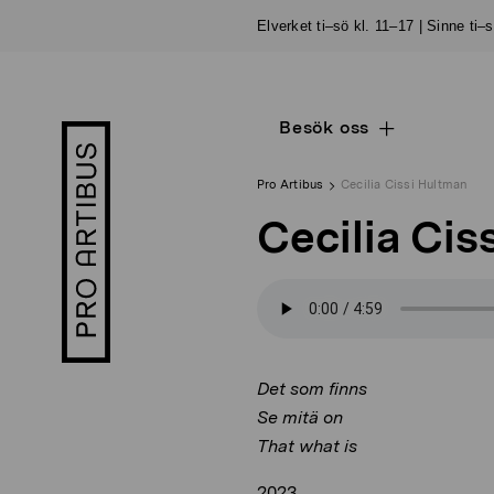
Skip
Elverket ti–sö kl. 11–17 | Sinne ti–
to
content
Besök oss
Open
Pro
sub
Artibus
navigation
logo
Pro Artibus
Cecilia Cissi Hultman
Cecilia Cis
Det som finns
Se mitä on
That what is
2023