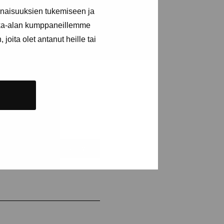
inaisuuksien tukemiseen ja
kka-alan kumppaneillemme
joita olet antanut heille tai
NUMERERA NYHETSBREV