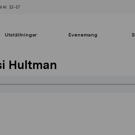
sö kl. 12–17
Utställningar
Evenemang
S
si Hultman