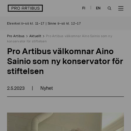
Skip
logo
FI
EN
to
OPEN
OP
content
Elverket ti–sö kl. 11–17 | Sinne ti–sö kl. 12–17
SEARCH
NAV
Pro Artibus
Aktuellt
Pro Artibus välkomnar Aino Sainio som ny
konservator för stiftelsen
Pro Artibus välkomnar Aino
Sainio som ny konservator för
stiftelsen
2.5.2023
|
Nyhet