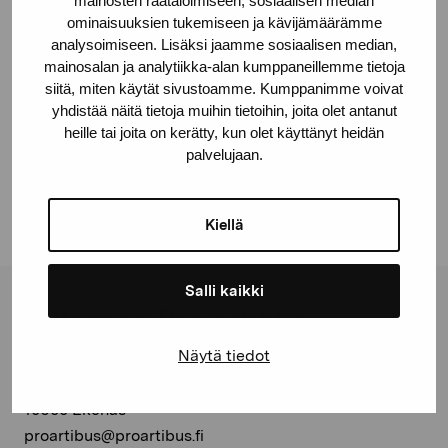
mainosten räätälöimiseen, sosiaalisen median
ominaisuuksien tukemiseen ja kävijämäärämme
analysoimiseen. Lisäksi jaamme sosiaalisen median,
mainosalan ja analytiikka-alan kumppaneillemme tietoja
siitä, miten käytät sivustoamme. Kumppanimme voivat
yhdistää näitä tietoja muihin tietoihin, joita olet antanut
Dela:
heille tai joita on kerätty, kun olet käyttänyt heidän
Facebook
palvelujaan.
Linkedin
Kiellä
Salli kaikki
Stiftelsen Pro Artibus
Näytä tiedot
Gustav Wasas gata 11
10600 Ekenäs
proartibus@proartibus.fi