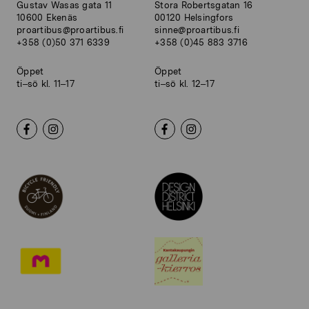
Gustav Wasas gata 11
Stora Robertsgatan 16
10600 Ekenäs
00120 Helsingfors
proartibus@proartibus.fi
sinne@proartibus.fi
+358 (0)50 371 6339
+358 (0)45 883 3716
Öppet
Öppet
ti–sö kl. 11–17
ti–sö kl. 12–17