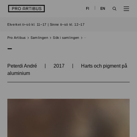
Skip
logo
FI
EN
to
OPEN
OP
content
Elverket ti–sö kl. 11–17 | Sinne ti–sö kl. 12–17
SEARCH
NAV
Pro Artibus
Samlingen
Sök i samlingen
–
–
|
|
Peterdi André
2017
Harts och pigment på
aluminium