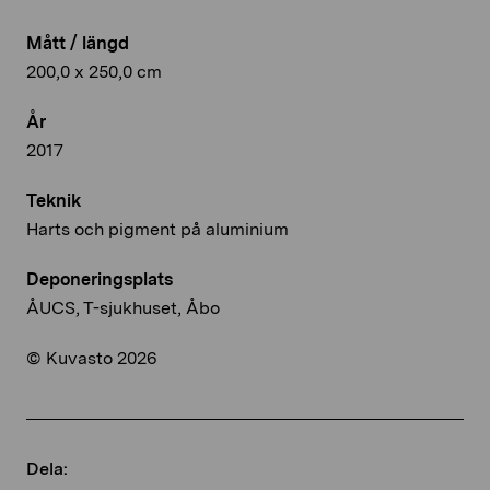
Mått / längd
200,0 x 250,0 cm
År
2017
Teknik
Harts och pigment på aluminium
Deponeringsplats
ÅUCS, T-sjukhuset, Åbo
© Kuvasto 2026
Dela: