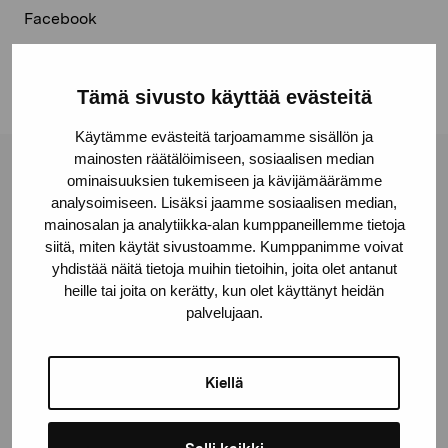
Facebook
Linkedin
Tämä sivusto käyttää evästeitä
Käytämme evästeitä tarjoamamme sisällön ja
mainosten räätälöimiseen, sosiaalisen median
Stiftelsen Pro Artibus
ominaisuuksien tukemiseen ja kävijämäärämme
analysoimiseen. Lisäksi jaamme sosiaalisen median,
mainosalan ja analytiikka-alan kumppaneillemme tietoja
siitä, miten käytät sivustoamme. Kumppanimme voivat
Gustav Wasas gata 11
yhdistää näitä tietoja muihin tietoihin, joita olet antanut
10600 Ekenäs
heille tai joita on kerätty, kun olet käyttänyt heidän
proartibus@proartibus.fi
palvelujaan.
+358 (0)50 371 6339
Kiellä