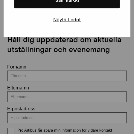
Salli kaikki
Kontakta oss
Näytä tiedot
Håll dig uppdaterad om aktuella
utställningar och evenemang
Förnamn
Efternamn
E-postadress
Pro Artibus får spara min information för vidare kontakt