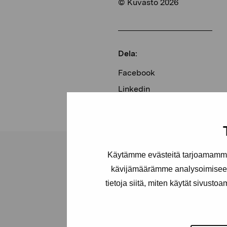
© Kuvasto 2026
Dela:
Facebook
Linkedin
Käytämme evästeitä tarjoamamme 
kävijämäärämme analysoimiseen
tietoja siitä, miten käytät sivusto
Stiftelsen Pro
Artibus