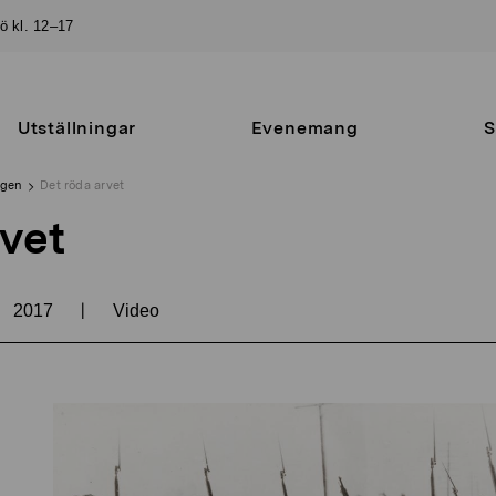
sö kl. 12–17
Utställningar
Evenemang
S
ngen
Det röda arvet
rvet
|
2017
Video