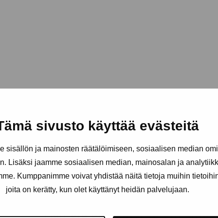
Tämä sivusto käyttää evästeitä
sisällön ja mainosten räätälöimiseen, sosiaalisen median om
. Lisäksi jaamme sosiaalisen median, mainosalan ja analytii
amme. Kumppanimme voivat yhdistää näitä tietoja muihin tietoihin, 
joita on kerätty, kun olet käyttänyt heidän palvelujaan.
Håll dig uppdaterad om aktuell