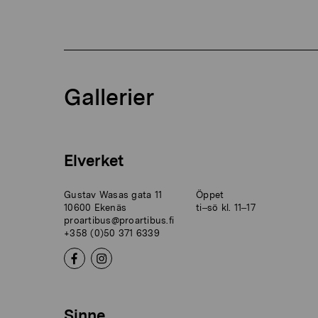
Gallerier
Elverket
Gustav Wasas gata 11
Öppet
10600 Ekenäs
ti–sö kl. 11–17
proartibus@proartibus.fi
+358 (0)50 371 6339
Sinne