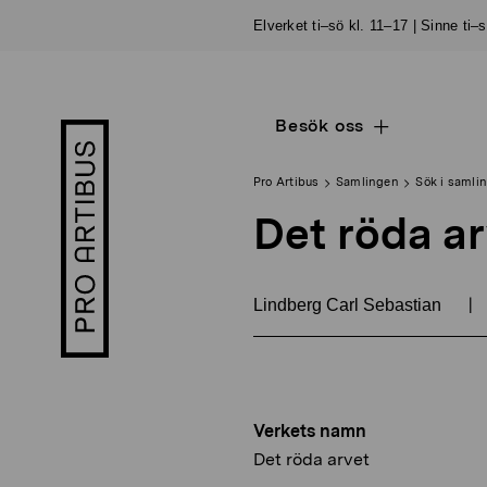
Skip
Elverket ti–sö kl. 11–17 | Sinne ti–
to
content
Besök oss
Open
Pro
sub
Artibus
navigation
logo
Pro Artibus
Samlingen
Sök i samli
Det röda a
|
Lindberg Carl Sebastian
Verkets namn
Det röda arvet