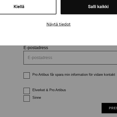
och evenemang
Kiellä
Salli kaikki
Förnamn
Efternam
Näytä tiedot
E-postadress
Pro Artibus får spara min information för vidare kontakt
Elverket & Pro Artibus
Sinne
PRE