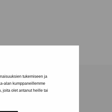
inaisuuksien tukemiseen ja
kka-alan kumppaneillemme
joita olet antanut heille tai
a utställningar