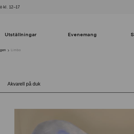
sö kl. 12–17
Utställningar
Evenemang
S
ngen
Limbo
|
Akvarell på duk