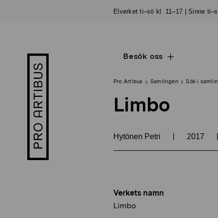
Skip
Elverket ti–sö kl. 11–17 | Sinne ti–
to
content
Besök oss
Open
Pro
sub
Artibus
navigation
logo
Pro Artibus
Samlingen
Sök i samli
Limbo
|
Hytönen Petri
2017
Verkets namn
Limbo