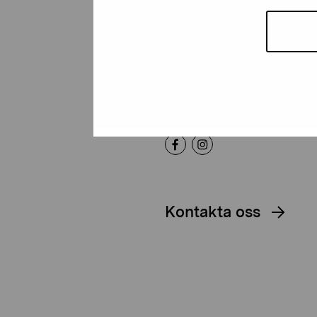
Artibus
Gustav Wasas gata 11
10600 Ekenäs
proartibus@proartibus.fi
+358 (0)50 371 6339
Kontakta oss