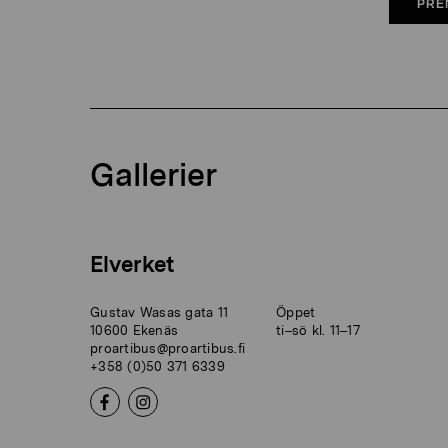
PRE
Gallerier
Elverket
Gustav Wasas gata 11
Öppet
10600 Ekenäs
ti–sö kl. 11–17
proartibus@proartibus.fi
+358 (0)50 371 6339