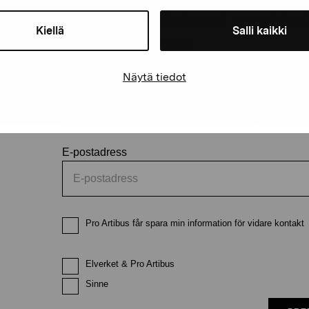
Håll dig uppdaterad om aktuell
Kiellä
Salli kaikki
och evenemang
Näytä tiedot
Förnamn
Efternam
E-postadress
Pro Artibus får spara min information för vidare kontakt
Elverket & Pro Artibus
Sinne