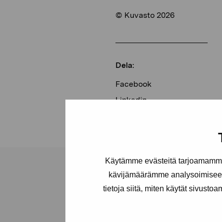
© Kuvasto 2026
Dela:
Facebook
Linkedin
Käytämme evästeitä tarjoamamme 
kävijämäärämme analysoimiseen
tietoja siitä, miten käytät sivusto
Stiftelsen Pro