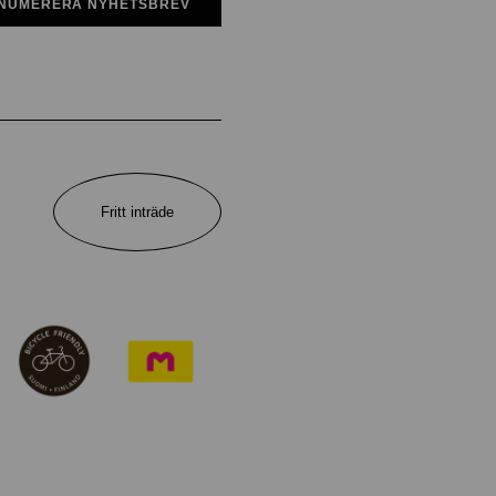
NUMERERA NYHETSBREV
Fritt inträde