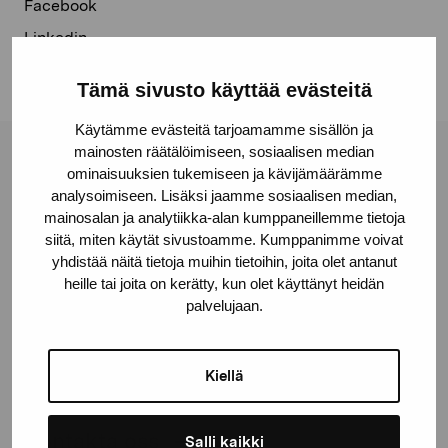
Facebook
Linkedin
Tämä sivusto käyttää evästeitä
Käytämme evästeitä tarjoamamme sisällön ja
mainosten räätälöimiseen, sosiaalisen median
Stiftelsen Pro Artibus
ominaisuuksien tukemiseen ja kävijämäärämme
analysoimiseen. Lisäksi jaamme sosiaalisen median,
mainosalan ja analytiikka-alan kumppaneillemme tietoja
Gustav Wasas gata 11
siitä, miten käytät sivustoamme. Kumppanimme voivat
yhdistää näitä tietoja muihin tietoihin, joita olet antanut
10600 Ekenäs
heille tai joita on kerätty, kun olet käyttänyt heidän
proartibus@proartibus.fi
palvelujaan.
+358 (0)50 371 6339
Kiellä
Kontakta oss
Salli kaikki