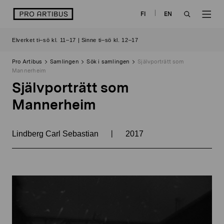
Skip
logo
FI
EN
to
OPEN
OP
content
Elverket ti–sö kl. 11–17 | Sinne ti–sö kl. 12–17
SEARCH
NAV
Pro Artibus
Samlingen
Sök i samlingen
Självporträtt som
Mannerheim
Självporträtt som
Mannerheim
|
Lindberg Carl Sebastian
2017