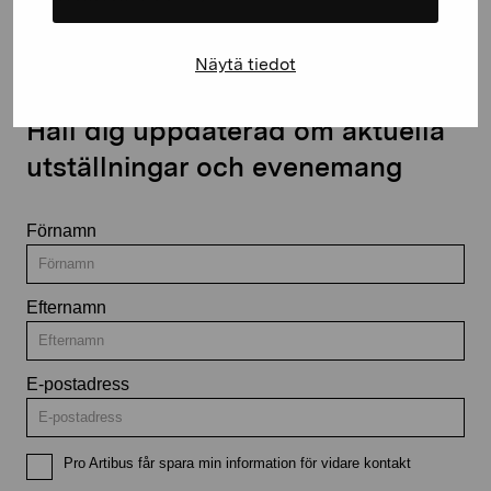
Näytä tiedot
Håll dig uppdaterad om aktuella
utställningar och evenemang
Förnamn
Efternamn
E-postadress
Pro Artibus får spara min information för vidare kontakt