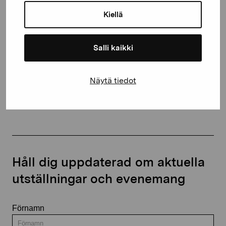
10600 Ekenäs
Kiellä
proartibus@proartibus.fi
+358 (0)50 371 6339
Salli kaikki
Näytä tiedot
Kontakta oss
Håll dig uppdaterad om aktuella
utställningar och evenemang
Förnamn