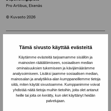
Pro Artibus, Ekenäs
© Kuvasto 2026
Dela:
Tämä sivusto käyttää evästeitä
Facebook
Käytämme evästeitä tarjoamamme sisällön ja
Linkedin
mainosten räätälöimiseen, sosiaalisen median
ominaisuuksien tukemiseen ja kävijämäärämme
analysoimiseen. Lisäksi jaamme sosiaalisen median,
mainosalan ja analytiikka-alan kumppaneillemme tietoja
siitä, miten käytät sivustoamme. Kumppanimme voivat
yhdistää näitä tietoja muihin tietoihin, joita olet antanut
Stiftelsen Pro Artibus
heille tai joita on kerätty, kun olet käyttänyt heidän
palvelujaan.
Gustav Wasas gata 11