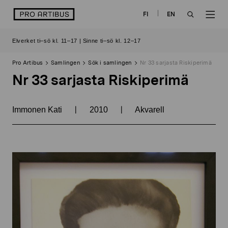
Skip
logo
FI
EN
to
OPEN
OP
content
Elverket ti–sö kl. 11–17 | Sinne ti–sö kl. 12–17
SEARCH
NAV
Pro Artibus
Samlingen
Sök i samlingen
Nr 33 sarjasta Riskiperimä
Nr 33 sarjasta Riskiperimä
|
|
Immonen Kati
2010
Akvarell