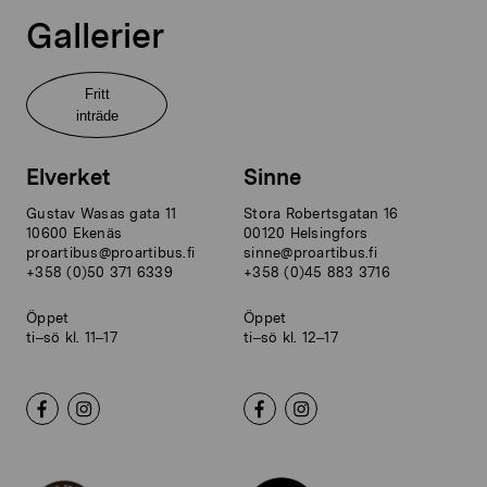
Gallerier
Fritt
inträde
Elverket
Sinne
Gustav Wasas gata 11
Stora Robertsgatan 16
10600 Ekenäs
00120 Helsingfors
proartibus@proartibus.fi
sinne@proartibus.fi
+358 (0)50 371 6339
+358 (0)45 883 3716
Öppet
Öppet
ti–sö kl. 11–17
ti–sö kl. 12–17