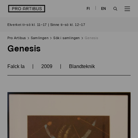
Skip
logo
FI
EN
to
OPEN
OP
content
Elverket ti–sö kl. 11–17 | Sinne ti–sö kl. 12–17
SEARCH
NAV
Pro Artibus
Samlingen
Sök i samlingen
Genesis
Genesis
|
|
Falck Ia
2009
Blandteknik