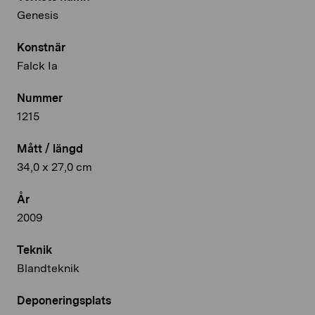
Genesis
Konstnär
Falck Ia
Nummer
1215
Mått / längd
34,0 x 27,0 cm
År
2009
Teknik
Blandteknik
Deponeringsplats