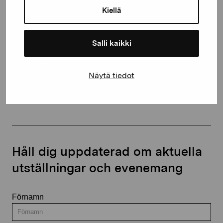
10600 Ekenäs
Kiellä
proartibus@proartibus.fi
+358 (0)50 371 6339
Salli kaikki
Näytä tiedot
Kontakta oss
Håll dig uppdaterad om aktuella
utställningar och evenemang
Förnamn