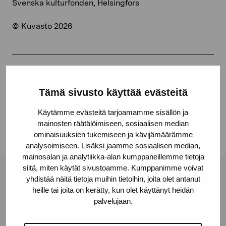
Svenska kulturfonden, Helsingfors
© Kuvasto 2026
Dela:
Tämä sivusto käyttää evästeitä
Facebook
Linkedin
Käytämme evästeitä tarjoamamme sisällön ja
mainosten räätälöimiseen, sosiaalisen median
ominaisuuksien tukemiseen ja kävijämäärämme
analysoimiseen. Lisäksi jaamme sosiaalisen median,
mainosalan ja analytiikka-alan kumppaneillemme tietoja
siitä, miten käytät sivustoamme. Kumppanimme voivat
Stiftelsen Pro Artibus
yhdistää näitä tietoja muihin tietoihin, joita olet antanut
heille tai joita on kerätty, kun olet käyttänyt heidän
palvelujaan.
Gustav Wasas gata 11