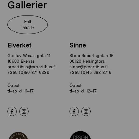
Gallerier
Fritt
inträde
Elverket
Sinne
Gustav Wasas gata 11
Stora Robertsgatan 16
10600 Ekenäs
00120 Helsingfors
proartibus@proartibus.fi
sinne@proartibus.fi
+358 (0)50 371 6339
+358 (0)45 883 3716
Öppet
Öppet
ti–sö kl. 11–17
ti–sö kl. 12–17