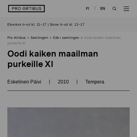
Skip
logo
FI
EN
to
OPEN
OP
content
Elverket ti–sö kl. 11–17 | Sinne ti–sö kl. 12–17
SEARCH
NAV
Pro Artibus
Samlingen
Sök i samlingen
Oodi kaiken maailman
purkeille XI
Oodi kaiken maailman
purkeille XI
|
|
Eskelinen Päivi
2010
Tempera