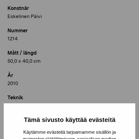
Konstnär
Eskelinen Päivi
Nummer
1214
Mått / längd
50,0 x 40,0 cm
År
2010
Teknik
Tempera
Tämä sivusto käyttää evästeitä
Deponeringsplats
Svenska handelshögskolan, Vasa
Käytämme evästeitä tarjoamamme sisällön ja
mainosten räätälöimiseen, sosiaalisen median