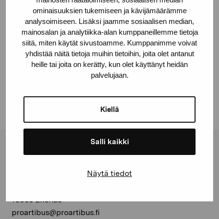
© Kuvasto 2026
ominaisuuksien tukemiseen ja kävijämäärämme
analysoimiseen. Lisäksi jaamme sosiaalisen median,
mainosalan ja analytiikka-alan kumppaneillemme tietoja
siitä, miten käytät sivustoamme. Kumppanimme voivat
yhdistää näitä tietoja muihin tietoihin, joita olet antanut
Dela:
heille tai joita on kerätty, kun olet käyttänyt heidän
Facebook
palvelujaan.
Linkedin
Kiellä
Salli kaikki
Stiftelsen Pro Artibus
Näytä tiedot
Gustav Wasas gata 11
10600 Ekenäs
proartibus@proartibus.fi