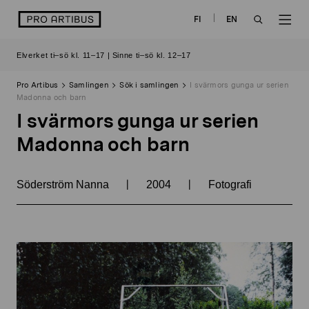
Skip
logo
FI
EN
to
OPEN
OP
content
Elverket ti–sö kl. 11–17 | Sinne ti–sö kl. 12–17
SEARCH
NAV
Pro Artibus
Samlingen
Sök i samlingen
I svärmors gunga ur serien
Madonna och barn
I svärmors gunga ur serien
Madonna och barn
|
|
Söderström Nanna
2004
Fotografi