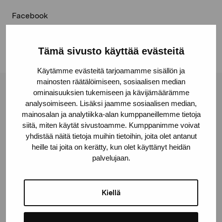
Facebook
Linkedin
Tämä sivusto käyttää evästeitä
Käytämme evästeitä tarjoamamme sisällön ja
mainosten räätälöimiseen, sosiaalisen median
ominaisuuksien tukemiseen ja kävijämäärämme
Stiftelsen Pro Artibus
analysoimiseen. Lisäksi jaamme sosiaalisen median,
mainosalan ja analytiikka-alan kumppaneillemme tietoja
siitä, miten käytät sivustoamme. Kumppanimme voivat
Gustav Wasas gata 11
yhdistää näitä tietoja muihin tietoihin, joita olet antanut
10600 Ekenäs
heille tai joita on kerätty, kun olet käyttänyt heidän
proartibus@proartibus.fi
palvelujaan.
+358 (0)50 371 6339
Kiellä