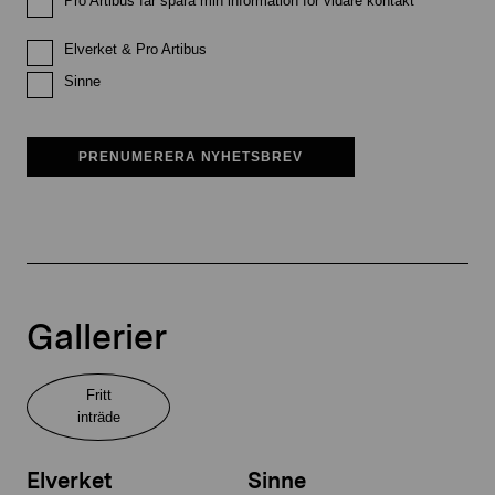
Pro Artibus får spara min information för vidare kontakt
Elverket & Pro Artibus
Sinne
PRENUMERERA NYHETSBREV
Gallerier
Fritt
inträde
Elverket
Sinne