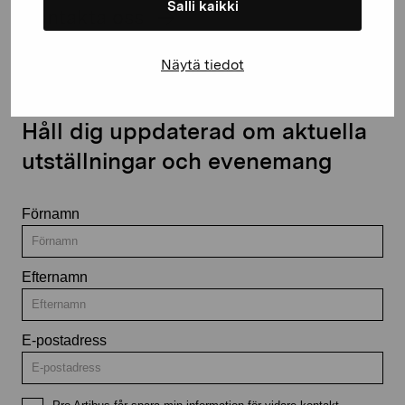
Salli kaikki
Kontakta oss
Näytä tiedot
Håll dig uppdaterad om aktuella
utställningar och evenemang
Förnamn
Efternamn
E-postadress