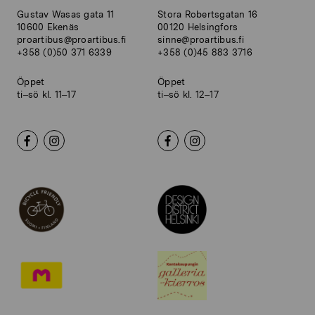
Gustav Wasas gata 11
Stora Robertsgatan 16
10600 Ekenäs
00120 Helsingfors
proartibus@proartibus.fi
sinne@proartibus.fi
+358 (0)50 371 6339
+358 (0)45 883 3716
Öppet
Öppet
ti–sö kl. 11–17
ti–sö kl. 12–17