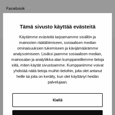
Facebook
Linkedin
Tämä sivusto käyttää evästeitä
Käytämme evästeitä tarjoamamme sisällön ja
mainosten räätälöimiseen, sosiaalisen median
ominaisuuksien tukemiseen ja kävijämäärämme
Stiftelsen Pro Artibus
analysoimiseen. Lisäksi jaamme sosiaalisen median,
mainosalan ja analytiikka-alan kumppaneillemme tietoja
siitä, miten käytät sivustoamme. Kumppanimme voivat
Gustav Wasas gata 11
yhdistää näitä tietoja muihin tietoihin, joita olet antanut
10600 Ekenäs
heille tai joita on kerätty, kun olet käyttänyt heidän
proartibus@proartibus.fi
palvelujaan.
+358 (0)50 371 6339
Kiellä