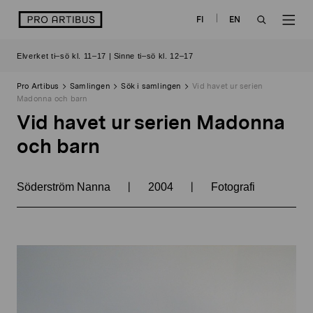
Skip
logo
FI
EN
to
OPEN
OP
content
Elverket ti–sö kl. 11–17 | Sinne ti–sö kl. 12–17
SEARCH
NAV
Pro Artibus
Samlingen
Sök i samlingen
Vid havet ur serien
Madonna och barn
Vid havet ur serien Madonna
och barn
|
|
Söderström Nanna
2004
Fotografi