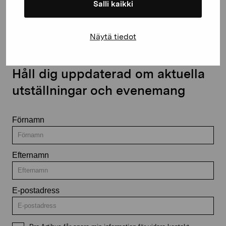
Salli kaikki
Kontakta oss
Näytä tiedot
Håll dig uppdaterad om aktuella
utställningar och evenemang
Förnamn
Efternamn
E-postadress