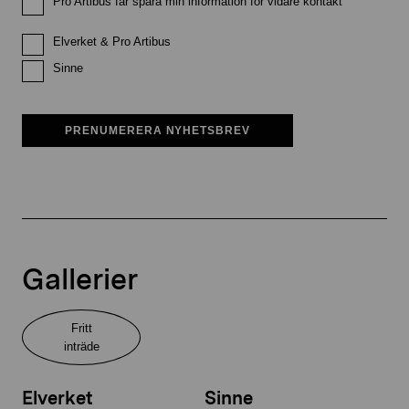
Pro Artibus får spara min information för vidare kontakt
Elverket & Pro Artibus
Sinne
PRENUMERERA NYHETSBREV
Gallerier
Fritt
inträde
Elverket
Sinne