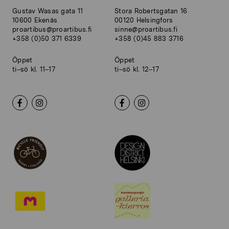
Gustav Wasas gata 11
Stora Robertsgatan 16
10600 Ekenäs
00120 Helsingfors
proartibus@proartibus.fi
sinne@proartibus.fi
+358 (0)50 371 6339
+358 (0)45 883 3716
Öppet
Öppet
ti–sö kl. 11–17
ti–sö kl. 12–17