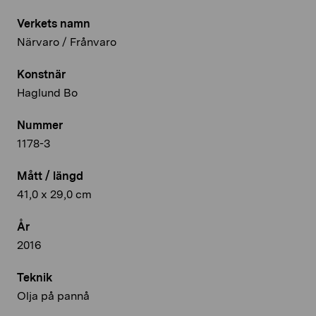
Verkets namn
Närvaro / Frånvaro
Konstnär
Haglund Bo
Nummer
1178-3
Mått / längd
41,0 x 29,0 cm
År
2016
Teknik
Olja på pannå