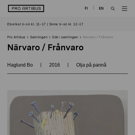
Skip
logo
FI
EN
to
OPEN
OP
content
Elverket ti–sö kl. 11–17 | Sinne ti–sö kl. 12–17
SEARCH
NAV
Pro Artibus
Samlingen
Sök i samlingen
Närvaro / Frånvaro
Närvaro / Frånvaro
|
|
Haglund Bo
2016
Olja på pannå