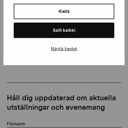
Gustav Wasas gata 11
10600 Ekenäs
Kiellä
proartibus@proartibus.fi
+358 (0)50 371 6339
Salli kaikki
Näytä tiedot
Kontakta oss
Håll dig uppdaterad om aktuella
utställningar och evenemang
Förnamn