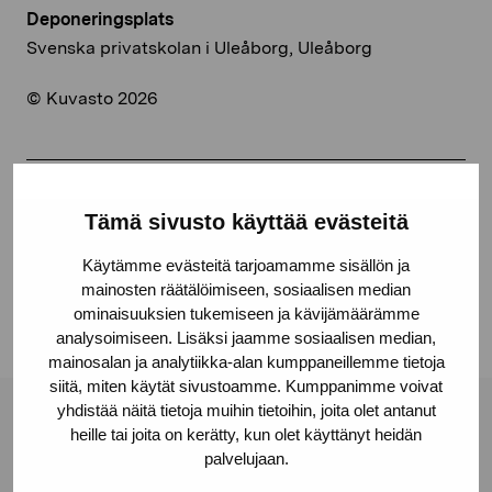
Deponeringsplats
Svenska privatskolan i Uleåborg, Uleåborg
© Kuvasto 2026
Dela:
Tämä sivusto käyttää evästeitä
Facebook
Käytämme evästeitä tarjoamamme sisällön ja
Linkedin
mainosten räätälöimiseen, sosiaalisen median
ominaisuuksien tukemiseen ja kävijämäärämme
analysoimiseen. Lisäksi jaamme sosiaalisen median,
mainosalan ja analytiikka-alan kumppaneillemme tietoja
siitä, miten käytät sivustoamme. Kumppanimme voivat
yhdistää näitä tietoja muihin tietoihin, joita olet antanut
Stiftelsen Pro Artibus
heille tai joita on kerätty, kun olet käyttänyt heidän
palvelujaan.