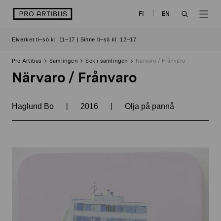
Skip
logo
FI
EN
to
OPEN
OP
content
Elverket ti–sö kl. 11–17 | Sinne ti–sö kl. 12–17
SEARCH
NAV
Pro Artibus
Samlingen
Sök i samlingen
Närvaro / Frånvaro
Närvaro / Frånvaro
|
|
Haglund Bo
2016
Olja på pannå