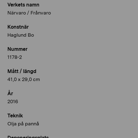
Verkets namn
Närvaro / Frånvaro
Konstnär
Haglund Bo
Nummer
1178-2
Mått / längd
41,0 x 29,0 cm
År
2016
Teknik
Olja på pannå
Deponeringsplats