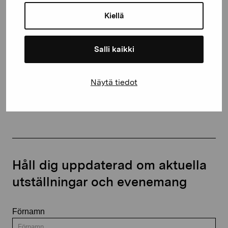
10600 Ekenäs
Kiellä
proartibus@proartibus.fi
+358 (0)50 371 6339
Salli kaikki
Näytä tiedot
Kontakta oss
Håll dig uppdaterad om aktuella
utställningar och evenemang
Förnamn