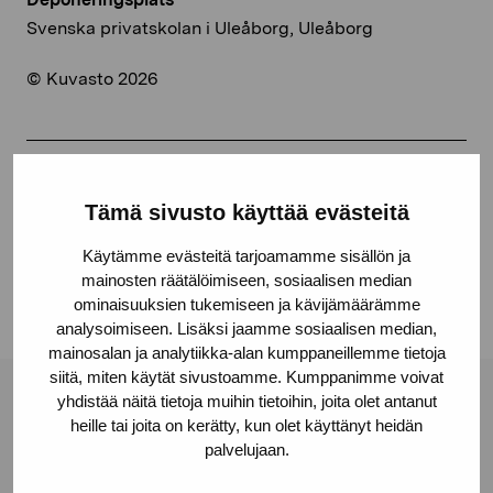
Svenska privatskolan i Uleåborg, Uleåborg
© Kuvasto 2026
Dela:
Tämä sivusto käyttää evästeitä
Facebook
Käytämme evästeitä tarjoamamme sisällön ja
Linkedin
mainosten räätälöimiseen, sosiaalisen median
ominaisuuksien tukemiseen ja kävijämäärämme
analysoimiseen. Lisäksi jaamme sosiaalisen median,
mainosalan ja analytiikka-alan kumppaneillemme tietoja
siitä, miten käytät sivustoamme. Kumppanimme voivat
yhdistää näitä tietoja muihin tietoihin, joita olet antanut
Stiftelsen Pro Artibus
heille tai joita on kerätty, kun olet käyttänyt heidän
palvelujaan.
Gustav Wasas gata 11