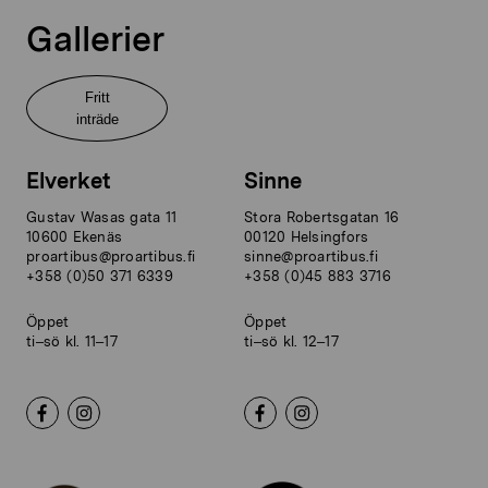
Gallerier
Fritt
inträde
Elverket
Sinne
Gustav Wasas gata 11
Stora Robertsgatan 16
10600 Ekenäs
00120 Helsingfors
proartibus@proartibus.fi
sinne@proartibus.fi
+358 (0)50 371 6339
+358 (0)45 883 3716
Öppet
Öppet
ti–sö kl. 11–17
ti–sö kl. 12–17