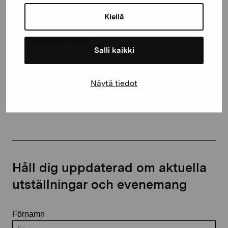
Gustav Wasas gata 11
10600 Ekenäs
Kiellä
proartibus@proartibus.fi
+358 (0)50 371 6339
Salli kaikki
Näytä tiedot
Kontakta oss
Håll dig uppdaterad om aktuella
utställningar och evenemang
Förnamn