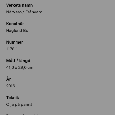
Verkets namn
Närvaro / Frånvaro
Konstnär
Haglund Bo
Nummer
1178-1
Mått / längd
41,0 x 29,0 cm
År
2016
Teknik
Olja på pannå