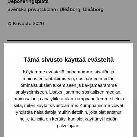
Deponeringsplats
Svenska privatskolan i Uleåborg, Uleåborg
© Kuvasto 2026
Dela:
Tämä sivusto käyttää evästeitä
Facebook
Käytämme evästeitä tarjoamamme sisällön ja
Linkedin
mainosten räätälöimiseen, sosiaalisen median
ominaisuuksien tukemiseen ja kävijämäärämme
analysoimiseen. Lisäksi jaamme sosiaalisen median,
mainosalan ja analytiikka-alan kumppaneillemme tietoja
siitä, miten käytät sivustoamme. Kumppanimme voivat
yhdistää näitä tietoja muihin tietoihin, joita olet antanut
Stiftelsen Pro Artibus
heille tai joita on kerätty, kun olet käyttänyt heidän
palvelujaan.