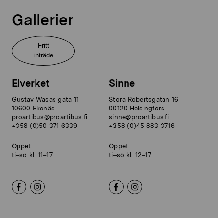
Gallerier
Fritt
inträde
Elverket
Sinne
Gustav Wasas gata 11
Stora Robertsgatan 16
10600 Ekenäs
00120 Helsingfors
proartibus@proartibus.fi
sinne@proartibus.fi
+358 (0)50 371 6339
+358 (0)45 883 3716
Öppet
Öppet
ti–sö kl. 11–17
ti–sö kl. 12–17