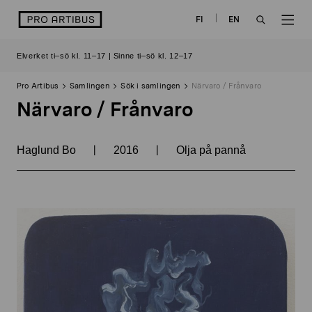
Skip
logo
FI
EN
to
OPEN
OP
content
Elverket ti–sö kl. 11–17 | Sinne ti–sö kl. 12–17
SEARCH
NAV
Pro Artibus
Samlingen
Sök i samlingen
Närvaro / Frånvaro
Närvaro / Frånvaro
|
|
Haglund Bo
2016
Olja på pannå