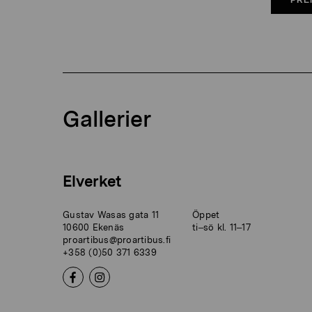
Gallerier
Elverket
Gustav Wasas gata 11
Öppet
10600 Ekenäs
ti–sö kl. 11–17
proartibus@proartibus.fi
+358 (0)50 371 6339