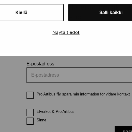
Håll dig uppdaterad om aktuell
Kiellä
Salli kaikki
och evenemang
Näytä tiedot
Förnamn
Efternam
E-postadress
Pro Artibus får spara min information för vidare kontakt
Elverket & Pro Artibus
Sinne
PRE