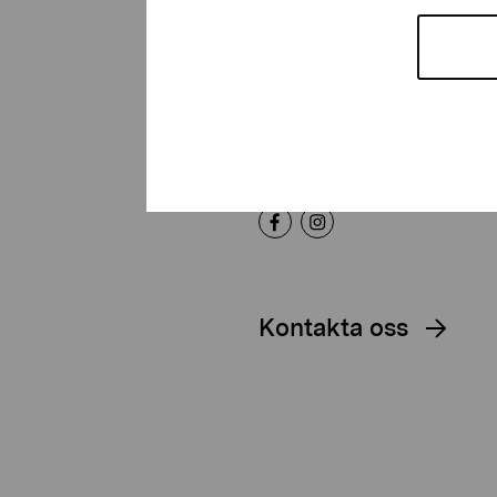
Artibus
Gustav Wasas gata 11
10600 Ekenäs
proartibus@proartibus.fi
+358 (0)50 371 6339
Kontakta oss