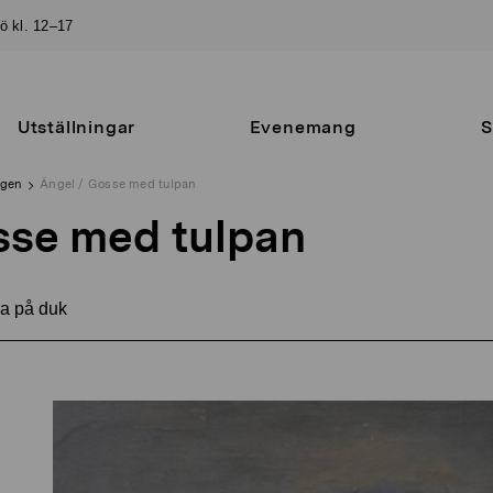
sö kl. 12–17
Utställningar
Evenemang
S
ngen
Ängel / Gosse med tulpan
sse med tulpan
a på duk