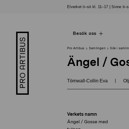
Skip
Elverket ti–sö kl. 11–17 | Sinne ti–
to
content
Besök oss
Open
Pro
sub
Artibus
navigation
logo
Pro Artibus
Samlingen
Sök i samli
Ängel / Go
|
Törnwall-Collin Eva
Olj
Verkets namn
Ängel / Gosse med