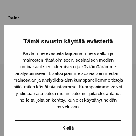
Dela:
Facebook
Linkedin
Tämä sivusto käyttää evästeitä
Käytämme evästeitä tarjoamamme sisällön ja
mainosten räätälöimiseen, sosiaalisen median
ominaisuuksien tukemiseen ja kävijämäärämme
analysoimiseen. Lisäksi jaamme sosiaalisen median,
Stiftelsen Pro Artibus
mainosalan ja analytiikka-alan kumppaneillemme tietoja
siitä, miten käytät sivustoamme. Kumppanimme voivat
yhdistää näitä tietoja muihin tietoihin, joita olet antanut
Gustav Wasas gata 11
heille tai joita on kerätty, kun olet käyttänyt heidän
palvelujaan.
10600 Ekenäs
proartibus@proartibus.fi
+358 (0)50 371 6339
Kiellä