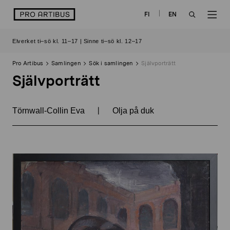
Skip
logo
FI
EN
to
OPEN
OP
content
Elverket ti–sö kl. 11–17 | Sinne ti–sö kl. 12–17
SEARCH
NAV
Pro Artibus
Samlingen
Sök i samlingen
Självporträtt
Självporträtt
|
Törnwall-Collin Eva
Olja på duk