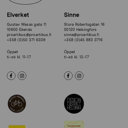
Elverket
Sinne
Gustav Wasas gata 11
Stora Robertsgatan 16
10600 Ekenäs
00120 Helsingfors
proartibus@proartibus.fi
sinne@proartibus.fi
+358 (0)50 371 6339
+358 (0)45 883 3716
Öppet
Öppet
ti–sö kl. 11–17
ti–sö kl. 12–17