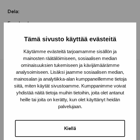
Dela:
Facebook
Linkedin
Tämä sivusto käyttää evästeitä
Käytämme evästeitä tarjoamamme sisällön ja
mainosten räätälöimiseen, sosiaalisen median
ominaisuuksien tukemiseen ja kävijämäärämme
analysoimiseen. Lisäksi jaamme sosiaalisen median,
Stiftelsen Pro Artibus
mainosalan ja analytiikka-alan kumppaneillemme tietoja
siitä, miten käytät sivustoamme. Kumppanimme voivat
yhdistää näitä tietoja muihin tietoihin, joita olet antanut
Gustav Wasas gata 11
heille tai joita on kerätty, kun olet käyttänyt heidän
10600 Ekenäs
palvelujaan.
proartibus@proartibus.fi
+358 (0)50 371 6339
Kiellä