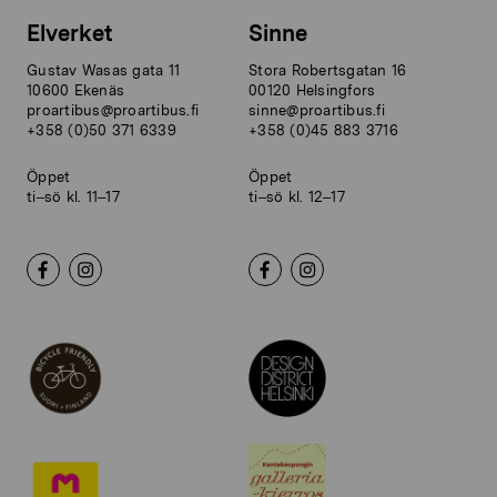
Elverket
Sinne
Gustav Wasas gata 11
Stora Robertsgatan 16
10600 Ekenäs
00120 Helsingfors
proartibus@proartibus.fi
sinne@proartibus.fi
+358 (0)50 371 6339
+358 (0)45 883 3716
Öppet
Öppet
ti–sö kl. 11–17
ti–sö kl. 12–17