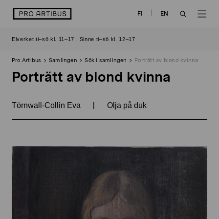
Skip
logo
FI
EN
to
OPEN
OP
content
Elverket ti–sö kl. 11–17 | Sinne ti–sö kl. 12–17
SEARCH
NAV
Pro Artibus
Samlingen
Sök i samlingen
Porträtt av blond kvinna
Porträtt av blond kvinna
|
Törnwall-Collin Eva
Olja på duk