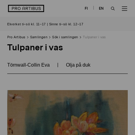
Skip
logo
FI
EN
to
OPEN
OP
content
Elverket ti–sö kl. 11–17 | Sinne ti–sö kl. 12–17
SEARCH
NAV
Pro Artibus
Samlingen
Sök i samlingen
Tulpaner i vas
Tulpaner i vas
|
Törnwall-Collin Eva
Olja på duk