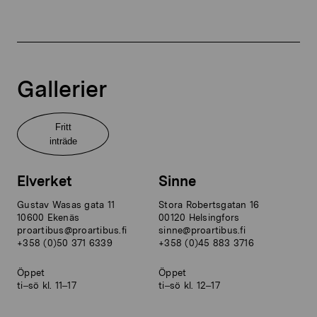
Gallerier
Fritt
inträde
Elverket
Sinne
Gustav Wasas gata 11
Stora Robertsgatan 16
10600 Ekenäs
00120 Helsingfors
proartibus@proartibus.fi
sinne@proartibus.fi
+358 (0)50 371 6339
+358 (0)45 883 3716
Öppet
Öppet
ti–sö kl. 11–17
ti–sö kl. 12–17