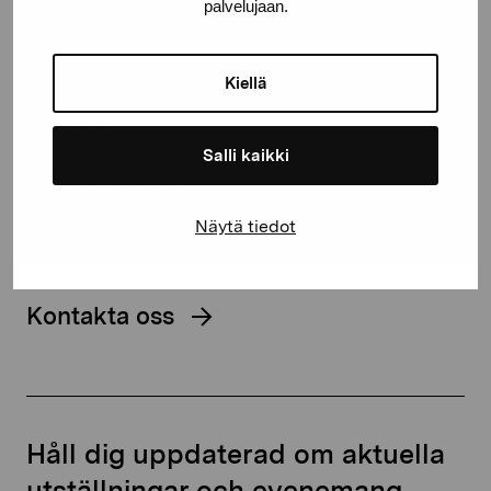
palvelujaan.
Stiftelsen Pro Artibus
Kiellä
Gustav Wasas gata 11
10600 Ekenäs
proartibus@proartibus.fi
Salli kaikki
+358 (0)50 371 6339
Näytä tiedot
Kontakta oss
Håll dig uppdaterad om aktuella
utställningar och evenemang