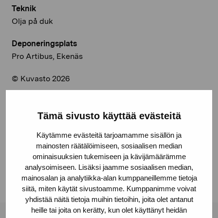
Teknik
Olja på duk
Deponeringsplats
Pro Artibus, Ekenäs
© Kuvasto 2026
Tämä sivusto käyttää evästeitä
Dela:
Käytämme evästeitä tarjoamamme sisällön ja
mainosten räätälöimiseen, sosiaalisen median
Facebook
ominaisuuksien tukemiseen ja kävijämäärämme
Linkedin
analysoimiseen. Lisäksi jaamme sosiaalisen median,
mainosalan ja analytiikka-alan kumppaneillemme tietoja
siitä, miten käytät sivustoamme. Kumppanimme voivat
yhdistää näitä tietoja muihin tietoihin, joita olet antanut
heille tai joita on kerätty, kun olet käyttänyt heidän