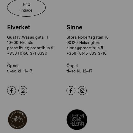
Fritt
inträde
Elverket
Sinne
Gustav Wasas gata 11
Stora Robertsgatan 16
10600 Ekenäs
00120 Helsingfors
proartibus@proartibus.fi
sinne@proartibus.fi
+358 (0)50 371 6339
+358 (0)45 883 3716
Öppet
Öppet
ti–sö kl. 11–17
ti–sö kl. 12–17