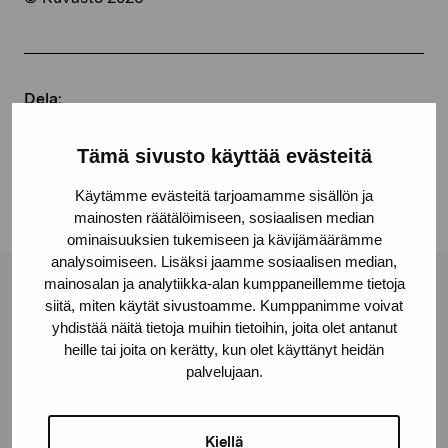
Dela:
Facebook
Tämä sivusto käyttää evästeitä
Linkedin
Käytämme evästeitä tarjoamamme sisällön ja
mainosten räätälöimiseen, sosiaalisen median
ominaisuuksien tukemiseen ja kävijämäärämme
analysoimiseen. Lisäksi jaamme sosiaalisen median,
mainosalan ja analytiikka-alan kumppaneillemme tietoja
Stiftelsen Pro Artibus
siitä, miten käytät sivustoamme. Kumppanimme voivat
yhdistää näitä tietoja muihin tietoihin, joita olet antanut
heille tai joita on kerätty, kun olet käyttänyt heidän
Gustav Wasas gata 11
palvelujaan.
10600 Ekenäs
proartibus@proartibus.fi
Kiellä
+358 (0)50 371 6339