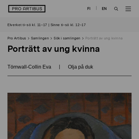
Skip
logo
FI
EN
to
OPEN
OP
content
Elverket ti–sö kl. 11–17 | Sinne ti–sö kl. 12–17
SEARCH
NAV
Pro Artibus
Samlingen
Sök i samlingen
Porträtt av ung kvinna
Porträtt av ung kvinna
|
Törnwall-Collin Eva
Olja på duk