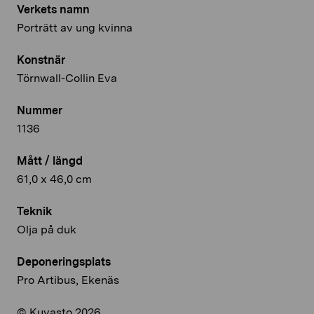
Verkets namn
Porträtt av ung kvinna
Konstnär
Törnwall-Collin Eva
Nummer
1136
Mått / längd
61,0 x 46,0 cm
Teknik
Olja på duk
Deponeringsplats
Pro Artibus, Ekenäs
© Kuvasto 2026