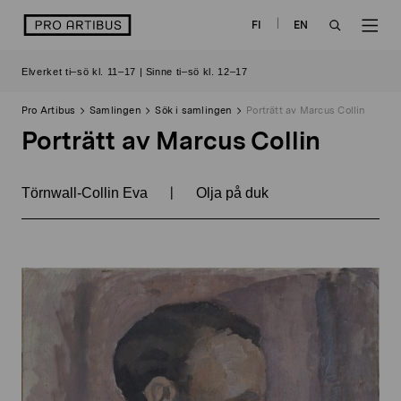
Skip
logo
FI
EN
to
OPEN
OP
content
Elverket ti–sö kl. 11–17 | Sinne ti–sö kl. 12–17
SEARCH
NAV
Pro Artibus
Samlingen
Sök i samlingen
Porträtt av Marcus Collin
Porträtt av Marcus Collin
|
Törnwall-Collin Eva
Olja på duk