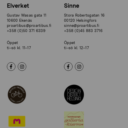
Elverket
Sinne
Gustav Wasas gata 11
Stora Robertsgatan 16
10600 Ekenäs
00120 Helsingfors
proartibus@proartibus.fi
sinne@proartibus.fi
+358 (0)50 371 6339
+358 (0)45 883 3716
Öppet
Öppet
ti–sö kl. 11–17
ti–sö kl. 12–17