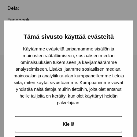
Dela:
Facebook
Linkedin
Tämä sivusto käyttää evästeitä
Käytämme evästeitä tarjoamamme sisällön ja
mainosten räätälöimiseen, sosiaalisen median
ominaisuuksien tukemiseen ja kävijämäärämme
Stiftelsen Pro Artibus
analysoimiseen. Lisäksi jaamme sosiaalisen median,
mainosalan ja analytiikka-alan kumppaneillemme tietoja
siitä, miten käytät sivustoamme. Kumppanimme voivat
yhdistää näitä tietoja muihin tietoihin, joita olet antanut
Gustav Wasas gata 11
heille tai joita on kerätty, kun olet käyttänyt heidän
10600 Ekenäs
palvelujaan.
proartibus@proartibus.fi
+358 (0)50 371 6339
Kiellä